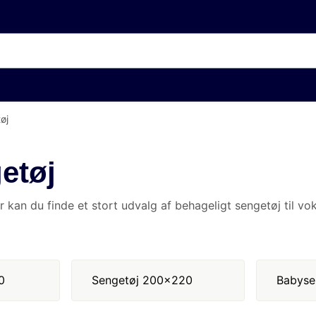
øj
finde et stort udvalg af behageligt sengetøj til voksne her på siden. Be
engetøj 200x220
Babysengetøj
Juniorsengetøj