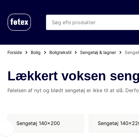
produkter
kategorier
mere end 35.000 varer
Forside
Bolig
Boligtekstil
Sengetøj & lagner
Sengetøj
Lækkert voksen senget
Følelsen af nyt og blødt sengetøj er ikke til at slå. Derfor kan du 
Sengetøj 140x200
Sengetøj 140x220
S