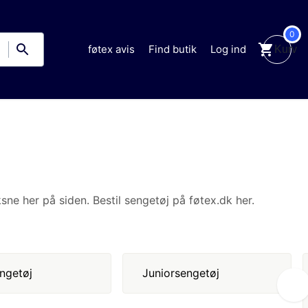
0
Kurv
føtex avis
Find butik
Log ind
stil sengetøj på føtex.dk her.
Sengetøj med kendte motiver