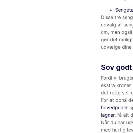
FAQ - Ofte
Hvor ofte skal 
Hvor mange gra
Kan jeg bytte s