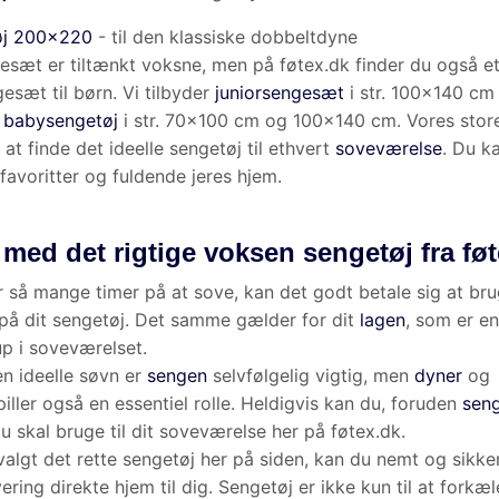
 stillede spørgsmål til sengetøj
jeg skifte sengetøj?
der skal sengetøj vaskes på?
engetøj købt online i butikken?