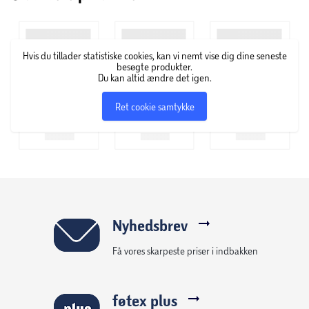
actionfigurer, du kan samle på eller give som Marvel-gave
til fødselsdage eller jul!
Hvis du tillader statistiske cookies, kan vi nemt vise dig dine seneste
OBS! Varen er assorteret, og bestemt variant kan ikke
besøgte produkter.
Du kan altid ændre det igen.
garanteres
Ret cookie samtykke
Nyhedsbrev
Få vores skarpeste priser i indbakken
føtex plus