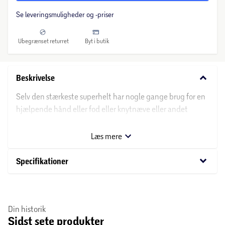
Se leveringsmuligheder og -priser
Ubegrænset returret
Byt i butik
keyboard_arrow_down
Beskrivelse
Selv den stærkeste superhelt har nogle gange brug for en
hjælpende hånd eller fod eller knytnæve eller andet
tilbehør! MixMashers deluxe Marvel-actionfigurer er
samlerobjekter med dele og stykker, der kan skilles ad og
Læs mere
sammensættes til nye unikke figurer. Med 16
forbindelsespunkter har MixMashers-legetøjet på 12 cm
keyboard_arrow_down
Specifikationer
universelle punkter, der giver kompatibilitet og
holdbarhed på tværs af sortimentet. Vil du have endnu
flere kræfter? Saml det medfølgende luksustilbehør, og
Din historik
brug de forskellige dele til at bygge actionfigurer med de
Sidst sete produkter
vildeste superkræfter! Se efter flere seje MixMashers-