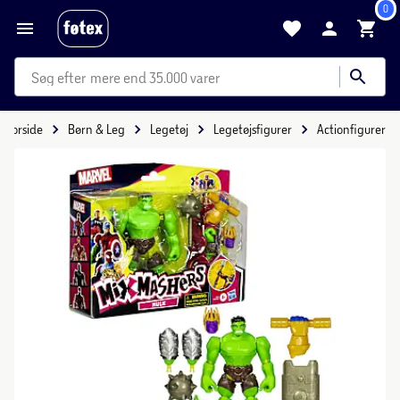
0
mere end 35.000 varer
Forside
Børn & Leg
Legetøj
Legetøjsfigurer
Actionfigurer