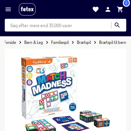
0
mere end 35.000 varer
Forside
Børn & Leg
Familiespil
Brætspil
Brætspil til børn