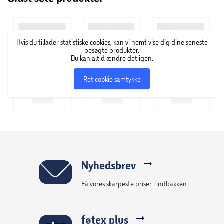
kosmetikforretning i Los Angeles. Forretningen blev
populær blandt skuespillerinder, som Max Factor udviklede
makeup og designede looks til. Senere lancerede han en
Hvis du tillader statistiske cookies, kan vi nemt vise dig dine seneste
række makeup produkter til offentligheden, så kosmetik
besøgte produkter.
som før havde været forbeholdt filmstjerner nu kunne
Du kan altid ændre det igen.
købes i detailsalg. Siden da har brandet blot vokset sig
Ret cookie samtykke
større og større, og udvalget af produkter udvikler sig
fortsat.
Nyhedsbrev
Få vores skarpeste priser i indbakken
føtex plus