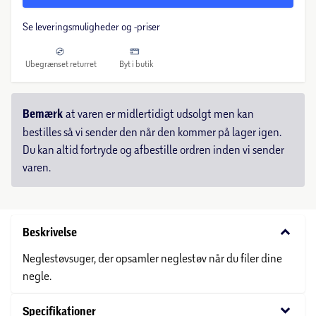
Se leveringsmuligheder og -priser
Ubegrænset returret
Byt i butik
Bemærk
at varen er midlertidigt udsolgt men kan
bestilles så vi sender den når den kommer på lager igen.
Du kan altid fortryde og afbestille ordren inden vi sender
varen.
keyboard_arrow_down
Beskrivelse
Neglestøvsuger, der opsamler neglestøv når du filer dine
negle.
keyboard_arrow_down
Specifikationer