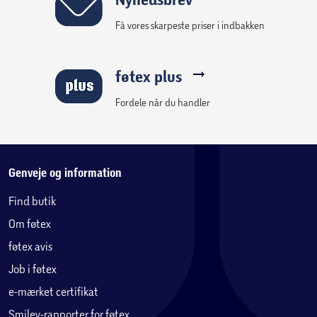
Få vores skarpeste priser i indbakken
føtex plus
Fordele når du handler
Genveje og information
Find butik
Om føtex
føtex avis
Job i føtex
e-mærket certifikat
Smiley-rapporter for føtex