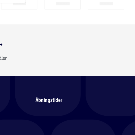
dler
Åbningstider