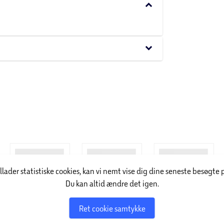
keyboard_arrow_down
keyboard_arrow_down
illader statistiske cookies, kan vi nemt vise dig dine seneste besøgte 
Du kan altid ændre det igen.
Ret cookie samtykke