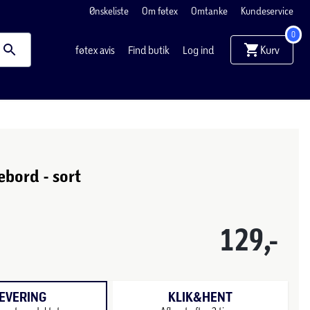
Ønskeliste
Om føtex
Omtanke
Kundeservice
0
Kurv
føtex avis
Find butik
Log ind
ebord - sort
m
129,-
EVERING
KLIK&HENT