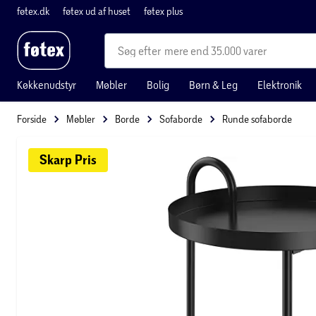
føtex.dk
føtex ud af huset
føtex plus
mere end 35.000 varer
Køkkenudstyr
Møbler
Bolig
Børn & Leg
Elektronik
Forside
Møbler
Borde
Sofaborde
Runde sofaborde
Skarp 
Pris