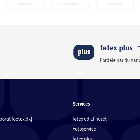
føtex plus
Fordele når du han
Services
pport@foetex.dk)
føtex ud af huset
Fotoservice
føtex plus