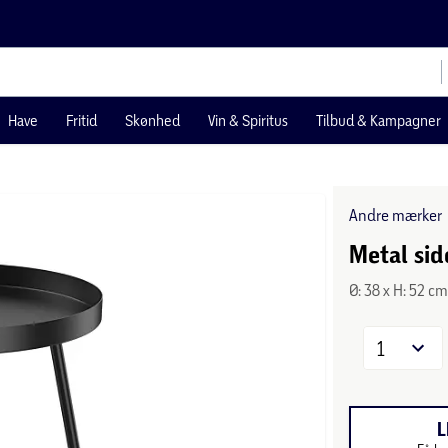
Have
Fritid
Skønhed
Vin & Spiritus
Tilbud & Kampagner
Andre mærker
Metal sid
Ø: 38 x H: 52 c
1
L