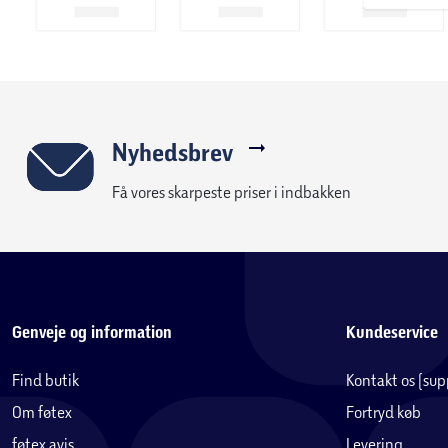
Nyhedsbrev
Få vores skarpeste priser i indbakken
Genveje og information
Kundeservice
Find butik
Kontakt os (su
Om føtex
Fortryd køb
føtex avis
Levering