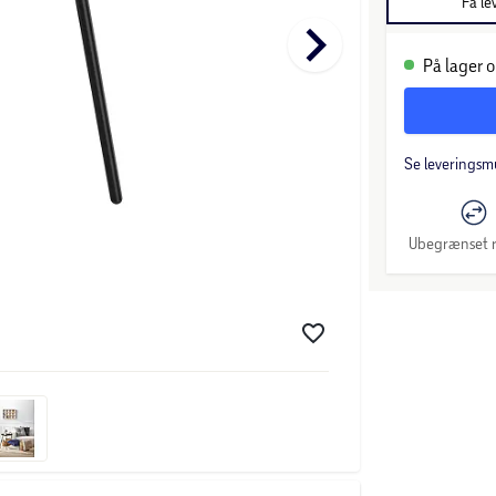
Få le
keyboard_arrow_right
På lager o
Se leveringsm
Ubegrænset r