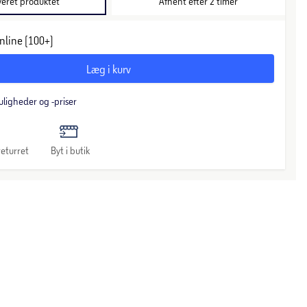
veret produktet
Afhent efter 2 timer
nline (100+)
Læg i kurv
uligheder og -priser
eturret
Byt i butik