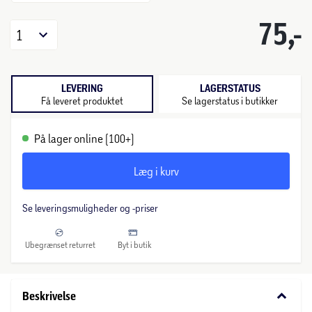
75,-
1
LEVERING
LAGERSTATUS
Få leveret produktet
Se lagerstatus i butikker
På lager online (100+)
Læg i kurv
Se leveringsmuligheder og -priser
Ubegrænset returret
Byt i butik
keyboard_arrow_down
Beskrivelse