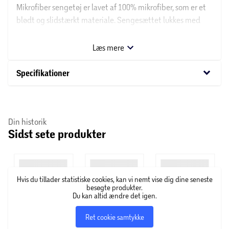
Mikrofiber sengetøj er lavet af 100% mikrofiber, som er et
blødt og slidstærkt materiale. Sengesættet lukkes med
flap i hovedpuden og lynlås i bunden af dynebetrækket.
Kan vaskes ved maks. 40 grader. Bør vaskes separat første
Læs mere
gang inden brug.
keyboard_arrow_down
Specifikationer
Din historik
Sidst sete produkter
Hvis du tillader statistiske cookies, kan vi nemt vise dig dine seneste
besøgte produkter.
Du kan altid ændre det igen.
Ret cookie samtykke