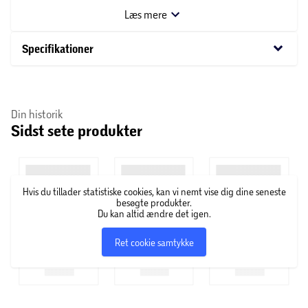
Kan vaskes ved maks. 40 grader. Bør vaskes separat første
Læs mere
gang, inden brug.
keyboard_arrow_down
Specifikationer
Din historik
Sidst sete produkter
Hvis du tillader statistiske cookies, kan vi nemt vise dig dine seneste
besøgte produkter.
Du kan altid ændre det igen.
Ret cookie samtykke