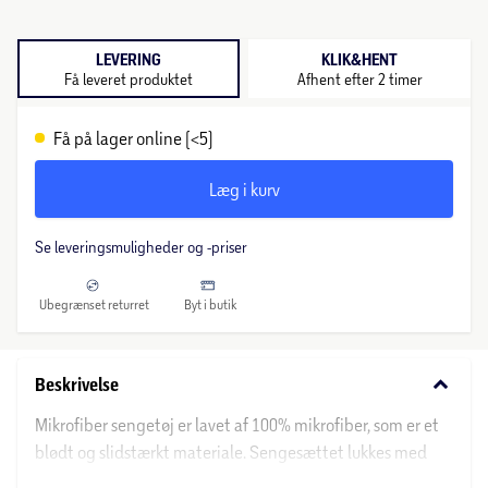
LEVERING
KLIK&HENT
Få leveret produktet
Afhent efter 2 timer
Få på lager online (<5)
Læg i kurv
Se leveringsmuligheder og -priser
Ubegrænset returret
Byt i butik
keyboard_arrow_down
Beskrivelse
Mikrofiber sengetøj er lavet af 100% mikrofiber, som er et
blødt og slidstærkt materiale. Sengesættet lukkes med
flap i hovedpuden og lynlås i bunden af dynebetrækket.