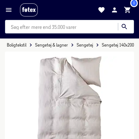
0
mere end 35.000 varer
Boligtekstil
Sengetøj & lagner
Sengetøj
Sengetøj 140x200