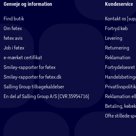
Genveje og information
Kundeservice
Find butik
Kontakt os (su
Om føtex
Fortryd køb
føtex avis
Levering
Job i føtex
Returnering
e-mærket certifikat
Reklamation
Smiley-rapporter for føtex
Fortrydelsesret
Smiley-rapporter for føtex.dk
Handelsbetinge
Salling Group tilbagekaldelser
Privatlivspolitik
En del af Salling Group A/S (CVR 35954716)
Reklamation ell
Betaling, købek
Ofte stillede s