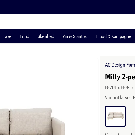
Have
Fritid
Skønhed
Vin & Spiritus
Tilbud & Kampagner
AC Design Furn
Milly 2-p
B: 201 x H: 84 x
Variantfarve -