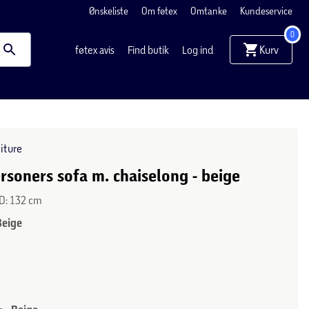
Ønskeliste
Om føtex
Omtanke
Kundeservice
0
Kurv
føtex avis
Find butik
Log ind
iture
ersoners sofa m. chaiselong - beige
 D: 132 cm
Beige