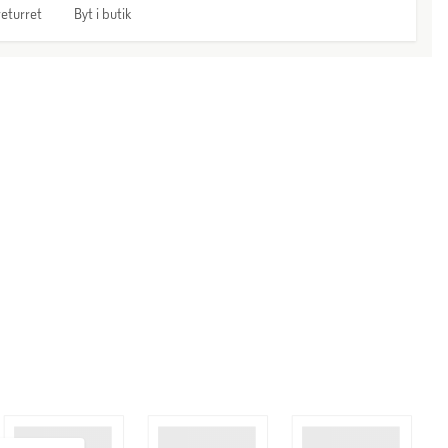
eturret
Byt i butik