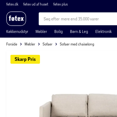
føtex.dk
føtex ud af huset
føtex plus
mere end 35.000 varer
Køkkenudstyr
Møbler
Bolig
Børn & Leg
Elektronik
Forside
Møbler
Sofaer
Sofaer med chaiselong
Skarp 
Pris