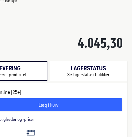
e -
Beige
4.045,30
EVERING
LAGERSTATUS
veret produktet
Se lagerstatus i butikker
nline (25+)
Læg i kurv
uligheder og -priser