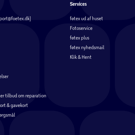
Services
pport@foetex.dk)
føtex ud af huset
Fotoservice
føtex plus
føtex nyhedsmail
Klik & Hent
lser
er tilbud om reparation
ort & gavekort
pørgsmål