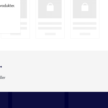
produkter.
dler