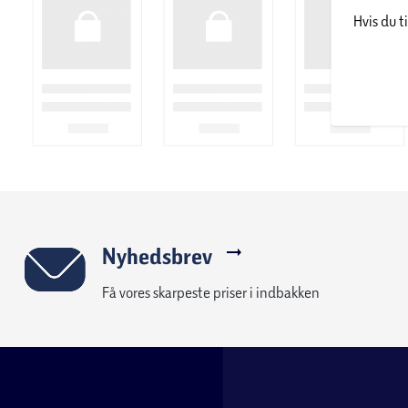
Hvis du t
Sædedybde: 52 cm
Siddehøjde: 45 cm
Ryglænshøjde: 68,5 cm
Chaise: Ja
Maksimal belastning: 110 kg
B: 201 x H: 84 x D: 132 cm
Nyhedsbrev
Få vores skarpeste priser i indbakken