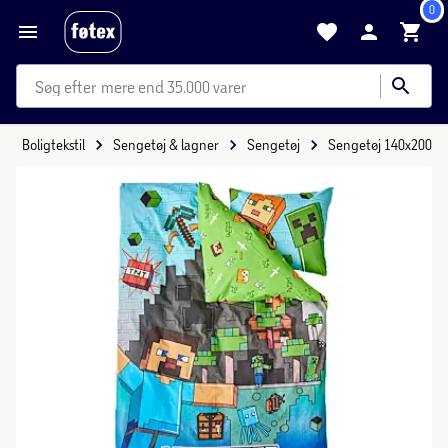
0
mere end 35.000 varer
Boligtekstil
Sengetøj & lagner
Sengetøj
Sengetøj 140x200