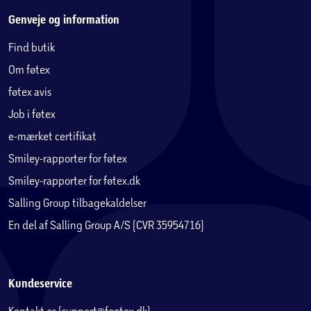
Genveje og information
Find butik
Om føtex
føtex avis
Job i føtex
e-mærket certifikat
Smiley-rapporter for føtex
Smiley-rapporter for føtex.dk
Salling Group tilbagekaldelser
En del af Salling Group A/S (CVR 35954716)
Kundeservice
Kontakt os (support@foetex.dk)