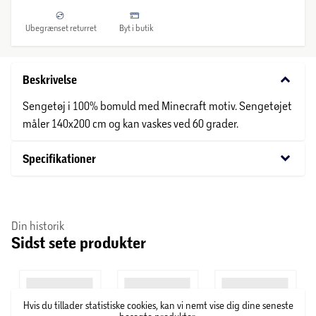
Ubegrænset returret
Byt i butik
keyboard_arrow_down
Beskrivelse
Sengetøj i 100% bomuld med Minecraft motiv. Sengetøjet
måler 140x200 cm og kan vaskes ved 60 grader.
keyboard_arrow_down
Specifikationer
Din historik
Sidst sete produkter
Hvis du tillader statistiske cookies, kan vi nemt vise dig dine seneste