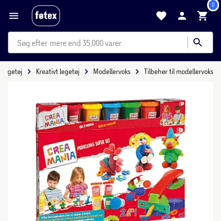
0
mere end 35.000 varer
Legetøj
Kreativt legetøj
Modellervoks
Tilbehør til modellervoks