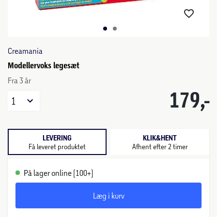
Creamania
Modellervoks legesæt
Fra 3 år
179,-
1
LEVERING
KLIK&HENT
Få leveret produktet
Afhent efter 2 timer
På lager online (100+)
Læg i kurv