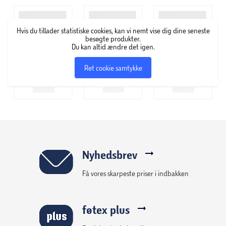
fantastisk lærerig aktivitet. Det stimulerer finmotorik og
fingerfærdighed og hjælper børn med at udforske deres
Hvis du tillader statistiske cookies, kan vi nemt vise dig dine seneste
kreativitet og give form til deres idéer. Fra dyr til figurer, fra
besøgte produkter.
Du kan altid ændre det igen.
hverdagsting til mere udførlige skulpturer, er
mulighederne uendelige. Lad dine børn udforske og skabe
Ret cookie samtykke
med deres fantasi!
Nyhedsbrev
Få vores skarpeste priser i indbakken
føtex plus