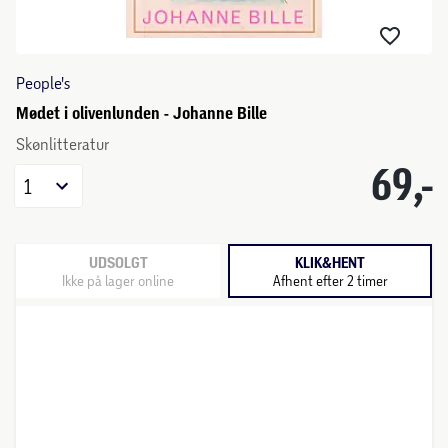
People's
Mødet i olivenlunden - Johanne Bille
Skønlitteratur
69,-
1
UDSOLGT
KLIK&HENT
Ikke på lager online
Afhent efter 2 timer