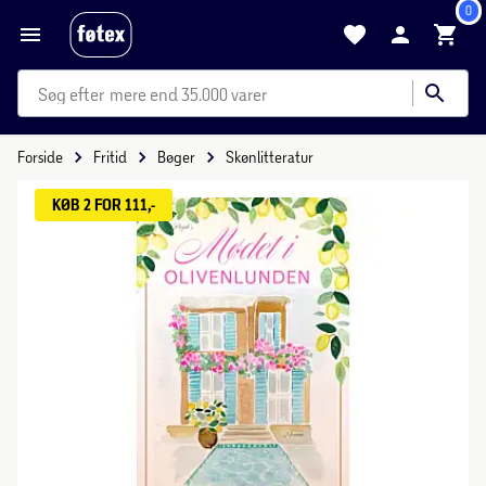
0
mere end 35.000 varer
Forside
Fritid
Bøger
Skønlitteratur
KØB 2 FOR 111,-