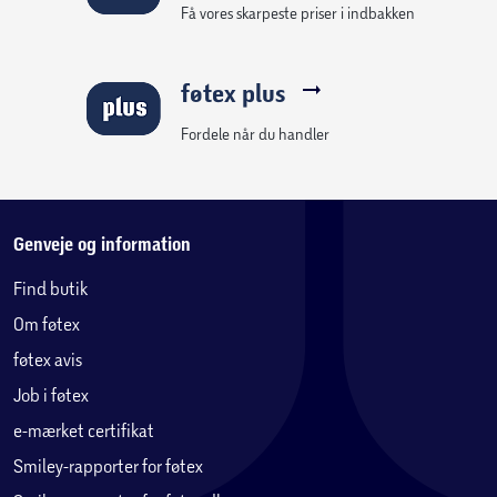
Få vores skarpeste priser i indbakken
føtex plus
Fordele når du handler
Genveje og information
Find butik
Om føtex
føtex avis
Job i føtex
e-mærket certifikat
Smiley-rapporter for føtex