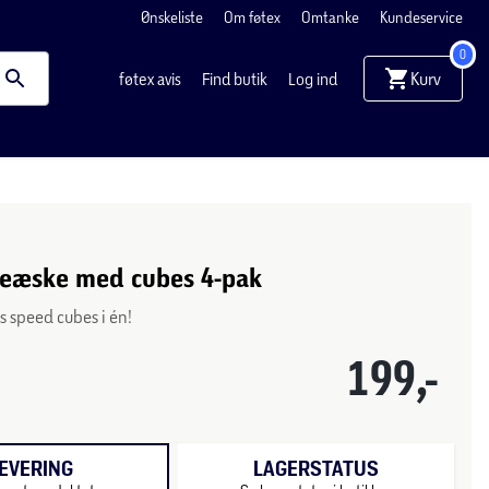
Ønskeliste
Om føtex
Omtanke
Kundeservice
0
Kurv
føtex avis
Find butik
Log ind
eæske med cubes 4-pak
ts speed cubes i én!
199,-
EVERING
LAGERSTATUS