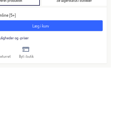
veret produktet
Se lagerstatus i butikker
nline (5+)
Læg i kurv
uligheder og -priser
eturret
Byt i butik