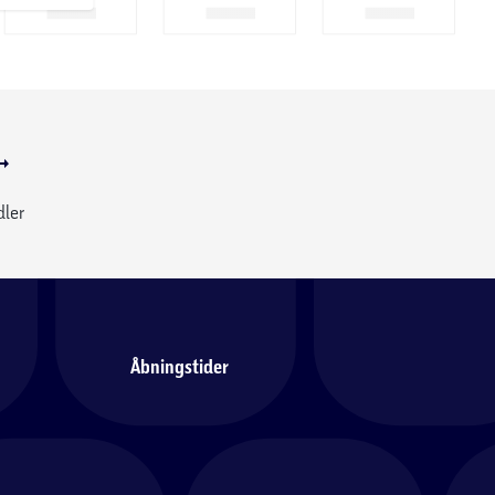
dler
Åbningstider