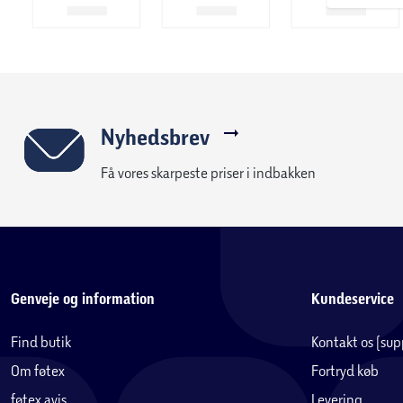
Nyhedsbrev
Få vores skarpeste priser i indbakken
Genveje og information
Kundeservice
Find butik
Kontakt os (su
Om føtex
Fortryd køb
føtex avis
Levering