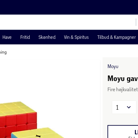
Have
Fritid
Skønhed
Vin & Spiritus
Tilbud & Kampagner
ning
Moyu
Moyu gav
Fire højkvalite
1
L