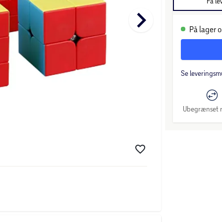
Få le
keyboard_arrow_right
På lager o
Se leveringsm
Ubegrænset r