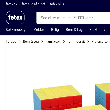
føtex.dk
føtex ud af huset
føtex plus
mere end 35.000 varer
Køkkenudstyr
Møbler
Bolig
Børn & Leg
Elektronik
Forside
Børn & Leg
Familiespil
Terningespil
Professorter