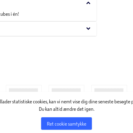
keyboard_arrow_down
ubes i én!
keyboard_arrow_down
illader statistiske cookies, kan vi nemt vise dig dine seneste besøgte 
Du kan altid ændre det igen.
Ret cookie samtykke