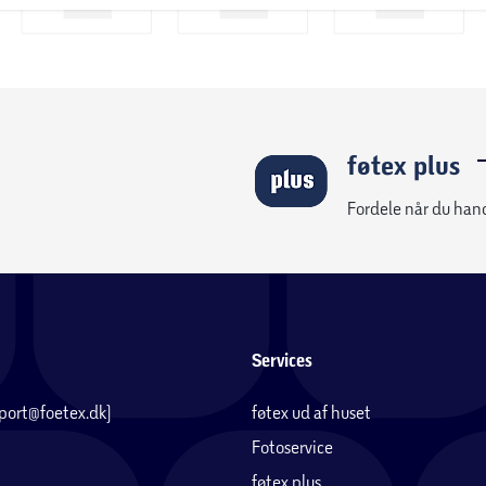
føtex plus
Fordele når du han
Services
pport@foetex.dk)
føtex ud af huset
Fotoservice
føtex plus