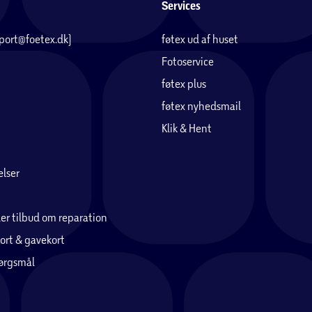
Services
pport@foetex.dk)
føtex ud af huset
Fotoservice
føtex plus
føtex nyhedsmail
Klik & Hent
lser
er tilbud om reparation
ort & gavekort
pørgsmål