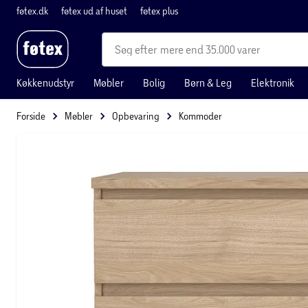
føtex.dk
føtex ud af huset
føtex plus
mere end 35.000 varer
Køkkenudstyr
Møbler
Bolig
Børn & Leg
Elektronik
Forside
Møbler
Opbevaring
Kommoder