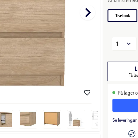
Variantstørrels
keyboard_arrow_right
Trælook
1
L
Få le
På lager o
Se leveringsm