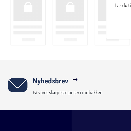
Specifikationer:
Hvis du t
Farve:
Trælook
Mål:
B: 77 x H: 70,1 x D: 50 cm
Antal skuffer:
3
Maksimal belastning skuffer:
9 kg
Maksimal belastning topplade:
30 kg
Nyhedsbrev
Få vores skarpeste priser i indbakken
En kompakt og stilren kommode, der giver funktionel opbevari