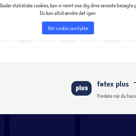
illader statistiske cookies, kan vi nemt vise dig dine seneste besøgte 
Du kan altid ændre det igen.
Ret cookie samtykke
føtex plus
Fordele når du han
ng i et moderne design.