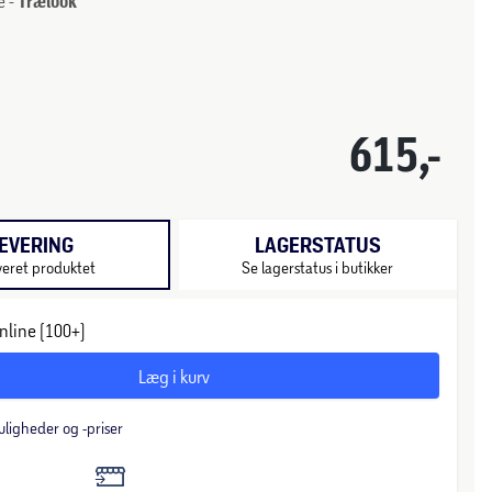
e -
Trælook
615,-
EVERING
LAGERSTATUS
veret produktet
Se lagerstatus i butikker
nline (100+)
Læg i kurv
uligheder og -priser