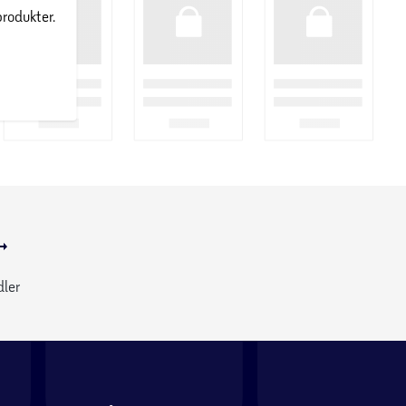
produkter.
dler