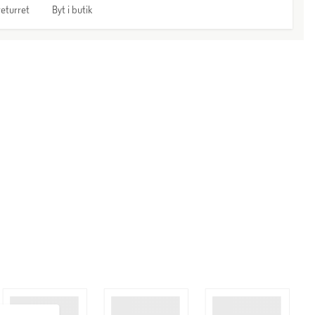
eturret
Byt i butik