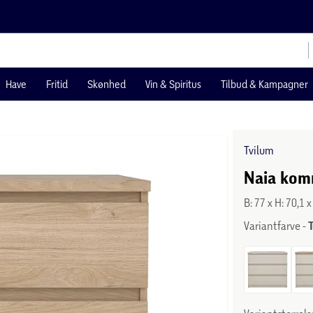
Have
Fritid
Skønhed
Vin & Spiritus
Tilbud & Kampagner
Tvilum
Naia kom
B: 77 x H: 70,1 
Variantfarve -