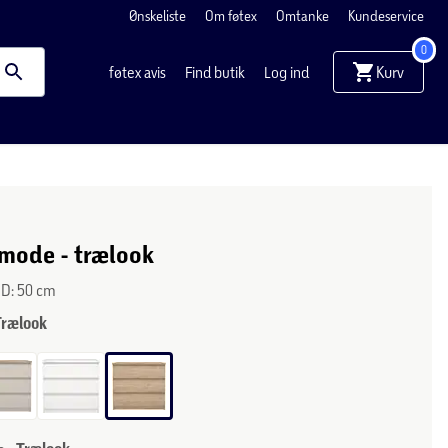
Ønskeliste
Om føtex
Omtanke
Kundeservice
0
Kurv
føtex avis
Find butik
Log ind
mode - trælook
x D: 50 cm
Trælook