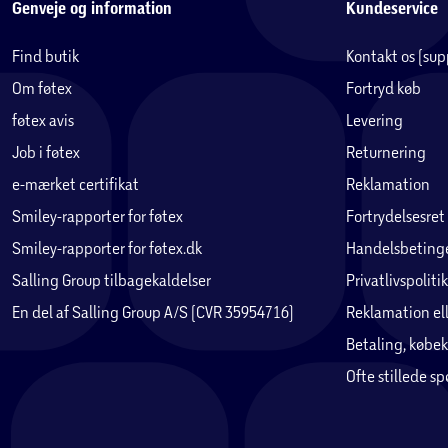
Genveje og information
Kundeservice
Find butik
Kontakt os (su
Om føtex
Fortryd køb
føtex avis
Levering
Job i føtex
Returnering
e-mærket certifikat
Reklamation
Smiley-rapporter for føtex
Fortrydelsesret
Smiley-rapporter for føtex.dk
Handelsbetinge
Salling Group tilbagekaldelser
Privatlivspolitik
En del af Salling Group A/S (CVR 35954716)
Reklamation ell
Betaling, købek
Ofte stillede s