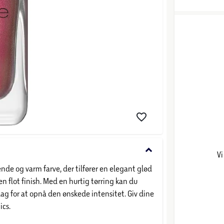
keyboard_arrow_down
Vi
nde og varm farve, der tilfører en elegant glød
en flot finish. Med en hurtig tørring kan du
e lag for at opnå den ønskede intensitet. Giv dine
ics.