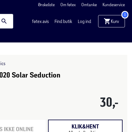
Ønskeliste
Om føtex
Omtanke
Kundeservice
0
Kurv
føtex avis
Find butik
Log ind
ics
020 Solar Seduction
30,-
KLIK&HENT
 IKKE ONLINE