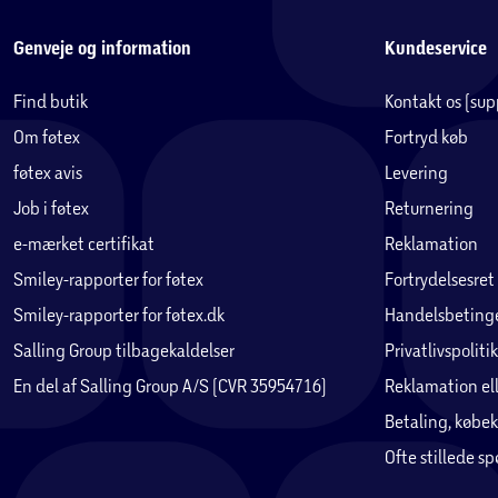
Genveje og information
Kundeservice
Find butik
Kontakt os (su
Om føtex
Fortryd køb
føtex avis
Levering
Job i føtex
Returnering
e-mærket certifikat
Reklamation
Smiley-rapporter for føtex
Fortrydelsesret
Smiley-rapporter for føtex.dk
Handelsbetinge
Salling Group tilbagekaldelser
Privatlivspolitik
En del af Salling Group A/S (CVR 35954716)
Reklamation ell
Betaling, købek
Ofte stillede s