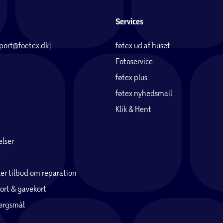
Services
pport@foetex.dk)
føtex ud af huset
Fotoservice
føtex plus
føtex nyhedsmail
Klik & Hent
lser
er tilbud om reparation
ort & gavekort
pørgsmål