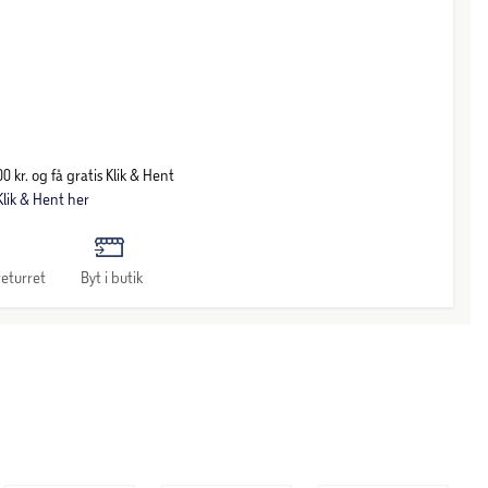
0 kr. og få gratis Klik & Hent
lik & Hent her
eturret
Byt i butik