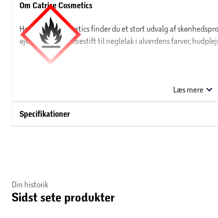
Om Catrice Cosmetics
Hos Catrice Cosmetics finder du et stort udvalg af skønhedspro
øjenskygge og læbestift til neglelak i alverdens farver, hudpl
FARE:
H225: Meget brandfarlig væske og damp.
P102: Opbevar
Læs mere
Specifikationer
Din historik
Sidst sete produkter