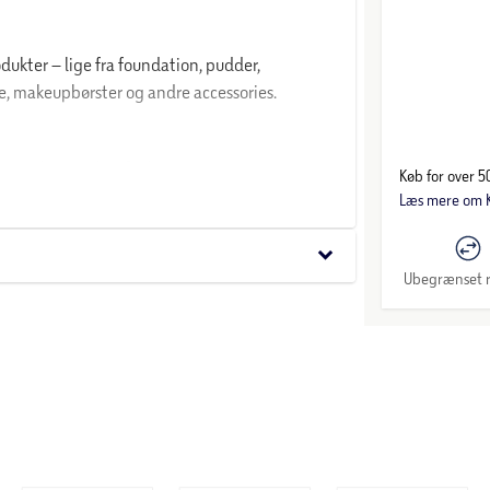
dukter – lige fra foundation, pudder,
eje, makeupbørster og andre accessories.
es utilgængeligt for børn.
Køb for over 50
Læs mere om K
keyboard_arrow_down
Ubegrænset r