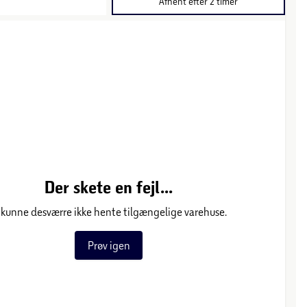
Afhent efter 2 timer
Der skete en fejl...
 kunne desværre ikke hente tilgængelige varehuse.
Prøv igen