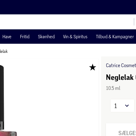
Have
Fritid
Skønhed
Vin & Spiritus
Tilbud & Kampagner
elak
Catrice Cosmet
Neglelak 
10.5 ml
1
SÆLGES