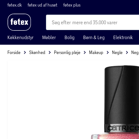
føtex.dk
føtex ud af huset
føtex plus
mere end 35.000 varer
Køkkenudstyr
Møbler
Bolig
Børn & Leg
Elektronik
Forside
Skønhed
Personlig pleje
Makeup
Negle
Negl