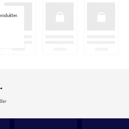
produkter.
dler