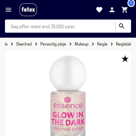
0
mere end 35.000 varer
rside
Skønhed
Personlig pleje
Makeup
Negle
Neglelak