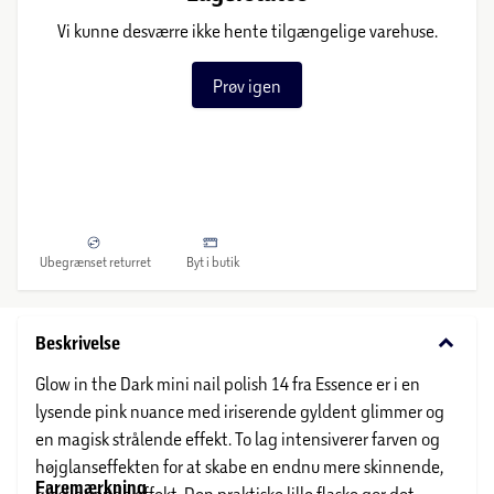
Vi kunne desværre ikke hente tilgængelige varehuse.
Prøv igen
Ubegrænset returret
Byt i butik
keyboard_arrow_down
Beskrivelse
Glow in the Dark mini nail polish 14 fra Essence er i en
lysende pink nuance med iriserende gyldent glimmer og
en magisk strålende effekt. To lag intensiverer farven og
højglanseffekten for at skabe en endnu mere skinnende,
Faremærkning
glaslignende effekt. Den praktiske lille flaske gør det