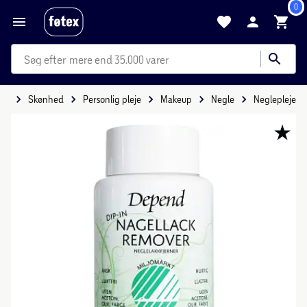
0
mere end 35.000 varer
ide
Skønhed
Personlig pleje
Makeup
Negle
Neglepleje