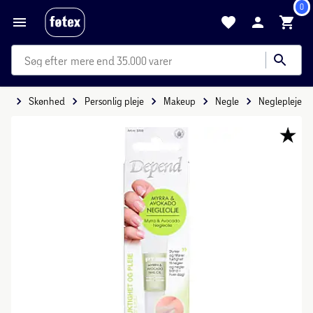
0
mere end 35.000 varer
ide
Skønhed
Personlig pleje
Makeup
Negle
Neglepleje