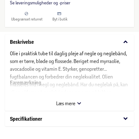
Se leveringsmuligheder og -priser
Ubegrænset returret
Byt i butik
keyboard_arrow_down
Beskrivelse
Olie i praktisk tube til daglig pleje af negle og neglebånd,
som er tørre, bløde og flossede. Beriget med myrraolie,
avocadoolie og vitamin E. Styrker, genopretter
fugtbalancen og forbedrer din neglekvalitet. Olien
Faremærkning
masseres ind i negl og neglebånd. Har du neglelak på, kan
olien påføres på neglebåndene og oven på lakken.
Ikke relevant:
Anvendes dagligt, gerne i kombination med
Læs mere
neglebåndscreme.
keyboard_arrow_down
Specifikationer