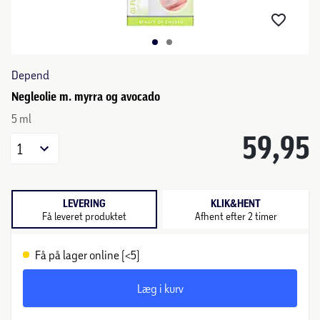
Depend
Negleolie m. myrra og avocado
5 ml
59,95
1
LEVERING
KLIK&HENT
Få leveret produktet
Afhent efter 2 timer
Få på lager online (<5)
Læg i kurv