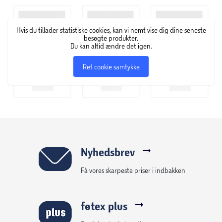
vennerne – præcis som i et ægte arkadespil!
Hvis du tillader statistiske cookies, kan vi nemt vise dig dine seneste
Specifikationer:
besøgte produkter.
Du kan altid ændre det igen.
4 spiltilstande med lys. lyd og stemmekommandoer
Farvekodede mål med elektronisk registrering
Ret cookie samtykke
Booster-target for ekstra point
Spil solo eller multiplayer
Kompatibel med alle NERF-skumprojektiler
Fra 8 år.
Nyhedsbrev
Få vores skarpeste priser i indbakken
føtex plus