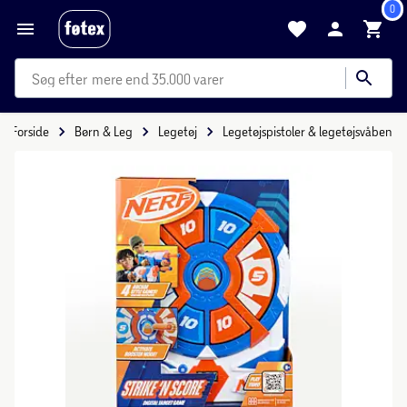
0
mere end 35.000 varer
Forside
Børn & Leg
Legetøj
Legetøjspistoler & legetøjsvåben