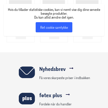
fantasi og selvstændighed, mens hornet tilføjer ekstra sjov
undervejs. En skøn kombination af leg og læring.
Hvis du tillader statistiske cookies, kan vi nemt vise dig dine seneste
besøgte produkter.
Du kan altid ændre det igen.
Specifikationer
Ret cookie samtykke
Horn
Anbefalet alder: 12–36 måneder
Maks. vægt: 23 kg
Størrelse: 91 × 29 × 44 cm
Nyhedsbrev
Netto vægt: 2,95 kg
Få vores skarpeste priser i indbakken
Brutto vægt: 3,75 kg
føtex plus
Fordele når du handler