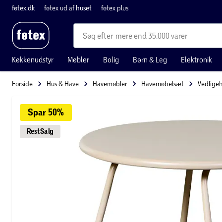
føtex.dk
føtex ud af huset
føtex plus
mere end 35.000 varer
Køkkenudstyr
Møbler
Bolig
Børn & Leg
Elektronik
Forside
Hus & Have
Havemøbler
Havemøbelsæt
Vedligeh
Spar 
50%
Rest
Salg