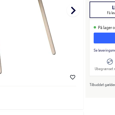
keyboard_arrow_right
L
Få le
På lager o
Se leveringsm
Ubegrænset r
Tilbuddet gælder