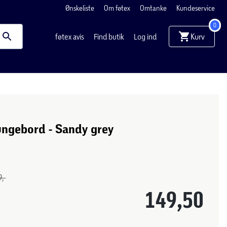
Ønskeliste
Om føtex
Omtanke
Kundeservice
0
Kurv
føtex avis
Find butik
Log ind
ungebord - Sandy grey
m
,-
149,50