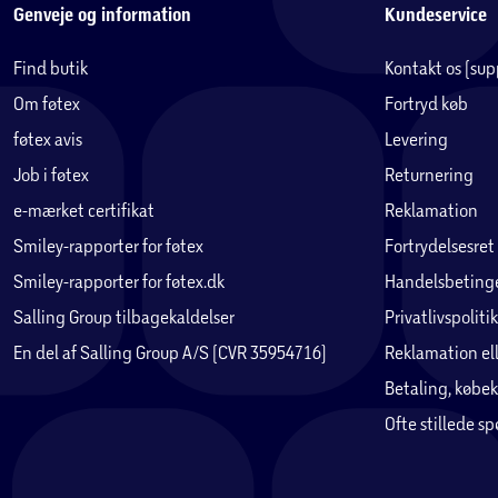
Genveje og information
Kundeservice
Find butik
Kontakt os (su
Om føtex
Fortryd køb
føtex avis
Levering
Job i føtex
Returnering
e-mærket certifikat
Reklamation
Smiley-rapporter for føtex
Fortrydelsesret
Smiley-rapporter for føtex.dk
Handelsbetinge
Salling Group tilbagekaldelser
Privatlivspolitik
En del af Salling Group A/S (CVR 35954716)
Reklamation ell
Betaling, købek
Ofte stillede s