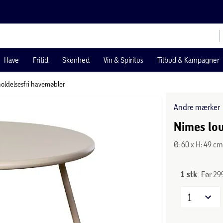
Have
Fritid
Skønhed
Vin & Spiritus
Tilbud & Kampagner
oldelsesfri havemøbler
Andre mærker
Nimes lo
Ø: 60 x H: 49 c
1 stk
Før 299
1