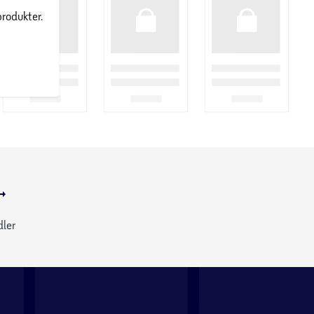
produkter.
dler