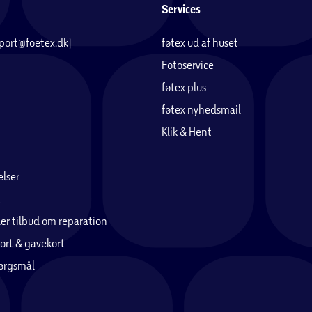
Services
pport@foetex.dk)
føtex ud af huset
Fotoservice
føtex plus
føtex nyhedsmail
Klik & Hent
lser
er tilbud om reparation
ort & gavekort
pørgsmål