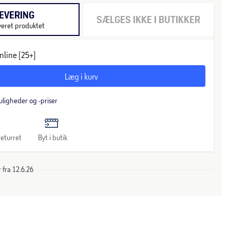
EVERING
SÆLGES IKKE I BUTIKKER
veret produktet
nline (25+)
Læg i kurv
uligheder og -priser
eturret
Byt i butik
 fra 12.6.26