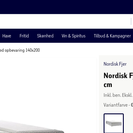
Have
Fritid
Skønhed
Vin & Spiritus
Tilbud & Kampagner
d opbevaring 140x200
Nordisk Fjer
Nordisk 
cm
Inkl. ben. Eksk
Variantfarve -