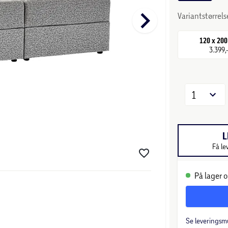
keyboard_arrow_right
Variantstørrels
120 x 20
3.399,
1
L
Få le
På lager o
Se leveringsm