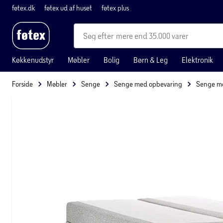
føtex.dk
føtex ud af huset
føtex plus
mere end 35.000 varer
Køkkenudstyr
Møbler
Bolig
Børn & Leg
Elektronik
Forside
Møbler
Senge
Senge med opbevaring
Senge me