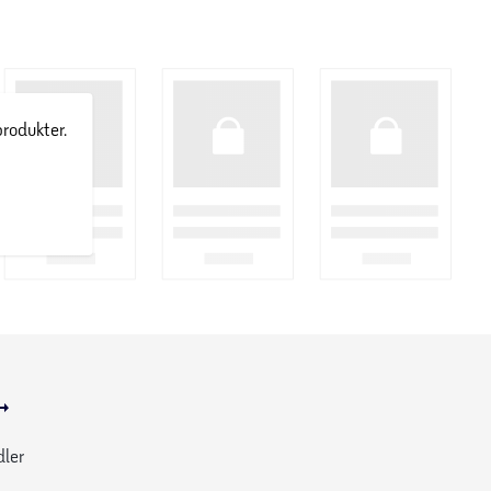
produkter.
dler