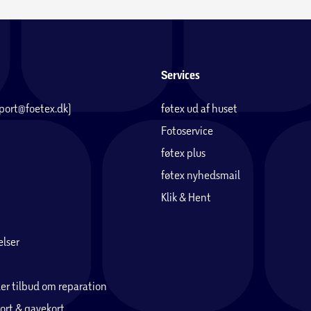
Services
pport@foetex.dk)
føtex ud af huset
Fotoservice
føtex plus
føtex nyhedsmail
Klik & Hent
lser
er tilbud om reparation
ort & gavekort