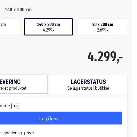
e -
140 x 200 cm
0 cm
140 x 200 cm
90 x 200 cm
-
4.299,-
2.699,-
4.299,-
EVERING
LAGERSTATUS
veret produktet
Se lagerstatus i butikker
nline (5+)
Læg i kurv
uligheder og -priser