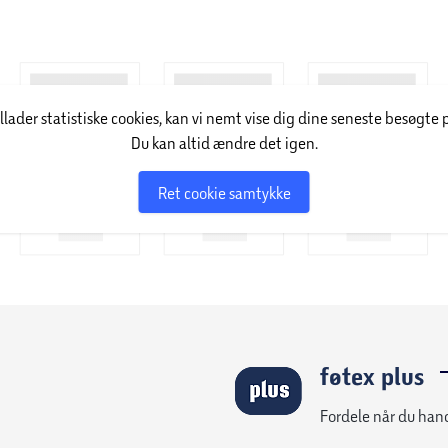
illader statistiske cookies, kan vi nemt vise dig dine seneste besøgte 
Du kan altid ændre det igen.
ssen, der er polstret med Bonell-fjederkerne og
od støtte for at skabe en bedre søvnoplevelse.
Ret cookie samtykke
 polyester).
raktiske opbevaringsboks. Selve
 eksempelvis sengetøj. Opbevaringsrummene er
lig nemt at åbne til opbevaringsrummet, og som
føtex plus
Fordele når du han
 topmadras hertil.