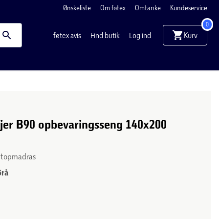
Ønskeliste
Om føtex
Omtanke
Kundeservice
0
Kurv
føtex avis
Find butik
Log ind
Fjer B90 opbevaringsseng 140x200
l. topmadras
Grå