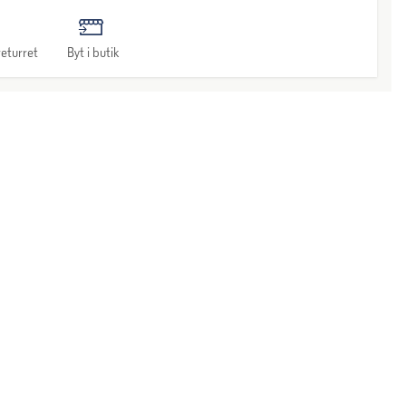
eturret
Byt i butik