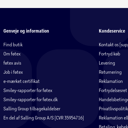
Genveje og information
Kundeservice
Find butik
Kontakt os (su
Om føtex
Fortryd køb
føtex avis
Levering
Job i føtex
Returnering
e-mærket certifikat
Reklamation
Smiley-rapporter for føtex
Fortrydelsesret
Smiley-rapporter for føtex.dk
Handelsbetinge
Salling Group tilbagekaldelser
Privatlivspolitik
En del af Salling Group A/S (CVR 35954716)
Reklamation ell
Betaling, købek