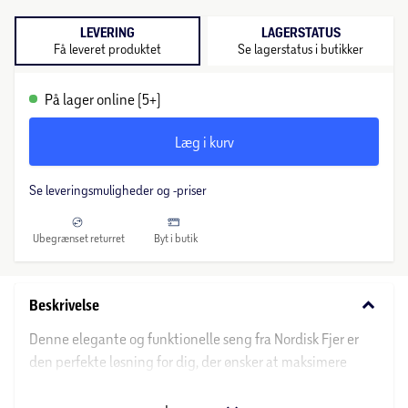
LEVERING
LAGERSTATUS
Få leveret produktet
Se lagerstatus i butikker
På lager online (5+)
Læg i kurv
Se leveringsmuligheder og -priser
Ubegrænset returret
Byt i butik
keyboard_arrow_down
Beskrivelse
Denne elegante og funktionelle seng fra Nordisk Fjer er
den perfekte løsning for dig, der ønsker at maksimere
opbevaringspladsen i dit soveværelse uden at gå på
kompromis med stil og design. Med sin høje kvalitet og