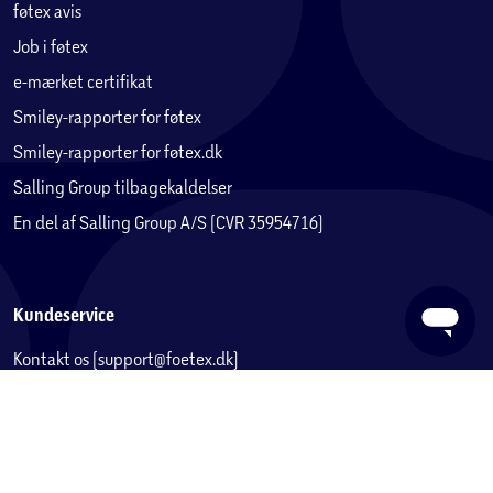
ventilation.
føtex avis
Job i føtex
Bemærk:
e-mærket certifikat
Denne seng er uden topmadras. Vi anbefaler derfor at
Smiley-rapporter for føtex
købe en topmadras hertil.
Smiley-rapporter for føtex.dk
Salling Group tilbagekaldelser
En del af Salling Group A/S (CVR 35954716)
Kundeservice
Kontakt os (support@foetex.dk)
Fortryd køb
Levering
Returnering