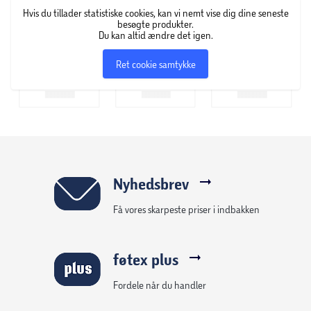
gentagen anvendelse.
Hvis du tillader statistiske cookies, kan vi nemt vise dig dine seneste
besøgte produkter.
Du kan altid ændre det igen.
Specifikationer
Ret cookie samtykke
Form: Oval
Kapacitet: 470 liter
Vægt (tom): 12,9 kg
Vægt (fyldt): 482,9 kg
Nyhedsbrev
Anbefalet maks. tryk: 8 PSI
Få vores skarpeste priser i indbakken
Materiale: 8 cm dobbeltvægget polyester + 1,2 mm
føtex plus
PVC tarpaulin
Fordele når du handler
Låg: Oppusteligt med isolerende funktion