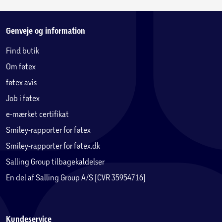
Fastgørelse: 4 ABS-spænder
Genveje og information
Tilslutning: Rustfrit stål (304SS) gevind til
Find butik
påfyldning/aftapning
Om føtex
2 plastnipler til haveslange
føtex avis
Job i føtex
Tilbehør
e-mærket certifikat
Smiley-rapporter for føtex
Dobbeltvirkende håndpumpe (2 x 2,4 L, maks. 24
Smiley-rapporter for føtex.dk
PSI, vægt 1,2 kg)
Salling Group tilbagekaldelser
125 cm slange med ventiltilslutning
En del af Salling Group A/S (CVR 35954716)
2 plastpropper
Kundeservice