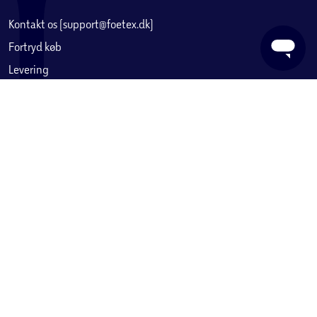
2 tilslutningsnipler (til standard haveslange)
Kontakt os (support@foetex.dk)
EVA-underlag (grå, 0,3 kg)
Fortryd køb
Levering
Reparationssæt (2 materialelapper, ventilværktøj,
lim)
Returnering
Reklamation
Bæretaske i 210T polyester (0,8 kg)
Fortrydelsesret
Handelsbetingelser
Sikkerhed og vedligeholdelse
Privatlivspolitik
Reklamation eller tilbud om reparation
Placér altid isbadet på et stabilt og plant underlag
Betaling, købekort & gavekort
Overskrid ikke anbefalet vandniveau eller tryk
Ofte stillede spørgsmål
Personer med hjerteproblemer eller alvorlige
helbredstilstande bør konsultere læge før brug
Services