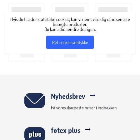
Mål: 32 x 21 x 27 cm
Hvis du tillader statistiske cookies, kan vi nemt vise dig dine seneste
Fremstillet i polyester med isoleret foring
besøgte produkter.
Du kan altid ændre det igen.
Bred lynlåsåbning for nem adgang
Ret cookie samtykke
Forlomme til småting
Meshlommer i siderne til flasker
Justerbar skulderrem og bærehanke
Nyhedsbrev
Egnet til picnic, strand og udendørs brug
Få vores skarpeste priser i indbakken
Farve: blå og grå
føtex plus