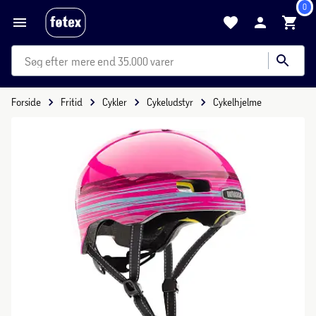
0
mere end 35.000 varer
Forside
Fritid
Cykler
Cykeludstyr
Cykelhjelme