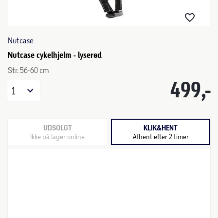
Nutcase
Nutcase cykelhjelm - lyserød
Str. 56-60 cm
499,-
1
UDSOLGT
KLIK&HENT
Ikke på lager online
Afhent efter 2 timer