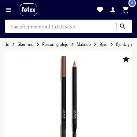
0
mere end 35.000 varer
rside
Skønhed
Personlig pleje
Makeup
Øjne
Øjenbryn