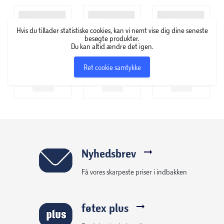
fingeren på pulsen, når det gælder nye trends, innovation
og efterspørgsel – og kan hurtigt komme fra idé til
Hvis du tillader statistiske cookies, kan vi nemt vise dig dine seneste
handling på hele kosmetikområdet, især på farvet
besøgte produkter.
kosmetik. GOSH Copenhagen specialiserer sig i at udvikle
Du kan altid ændre det igen.
makeup, der kun indeholder ingredienser af høj kvalitet.
Ret cookie samtykke
Derfor finder du også et stort udvalg af veganske,
parfumefri og allergicertificerede produkter i deres
sortiment.
Nyhedsbrev
Få vores skarpeste priser i indbakken
føtex plus