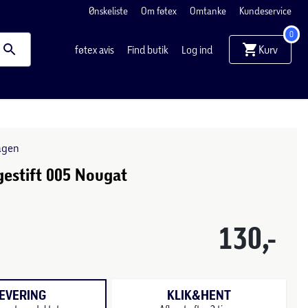
Ønskeliste
Om føtex
Omtanke
Kundeservice
0
Kurv
føtex avis
Find butik
Log ind
agen
estift 005 Nougat
130,-
EVERING
KLIK&HENT