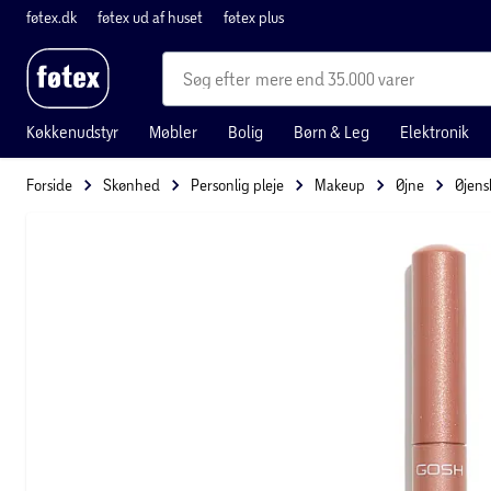
føtex.dk
føtex ud af huset
føtex plus
mere end 35.000 varer
Køkkenudstyr
Møbler
Bolig
Børn & Leg
Elektronik
Forside
Skønhed
Personlig pleje
Makeup
Øjne
Øjens