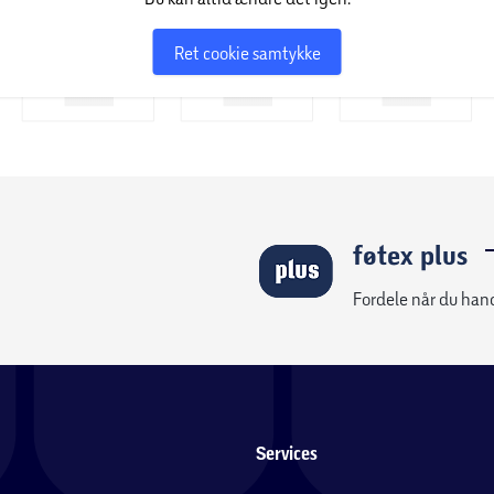
Ret cookie samtykke
føtex plus
Fordele når du han
Services