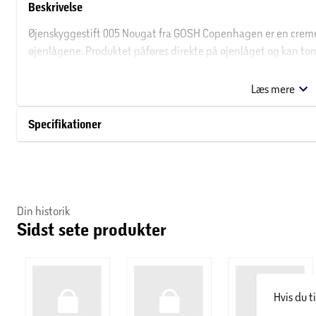
Beskrivelse
Øjenskyggestift 005 Nougat fra GOSH Copenhagen er en cremet sti
øjenlågene. Produktet påføres direkte på øjenlåget og kan ton
jævnt resultat. Stiften er nem at anvende og kan bruges alen
Nougat – En blød, neutral nuance med cremet finish – perfekt 
Læs mere
Om GOSH Copenhagen
Specifikationer
GOSH COPENHAGEN er et dansk familieejet brand med hovedk
et af de ældste danske beauty-brands på markedet, hvilket og
udvikling og produktion af makeup, neglelak og personlig pleje
lave produkter med milde formler, og derfor finder du også et 
Din historik
allergicertificerede produkter i deres sortiment.
Sidst sete produkter
Hvis du t