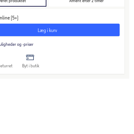
veret produktet
Afhent efter 2 timer
nline (5+)
Læg i kurv
uligheder og -priser
eturret
Byt i butik