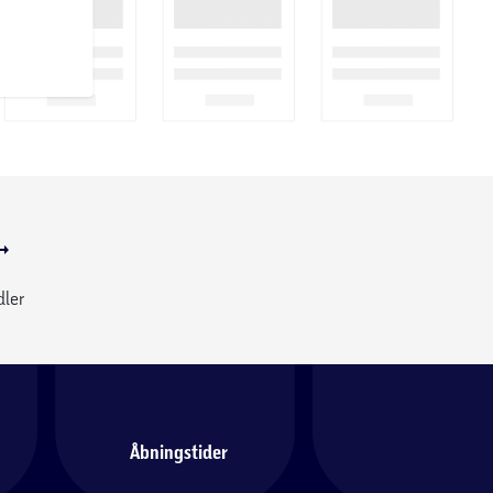
dler
Åbningstider