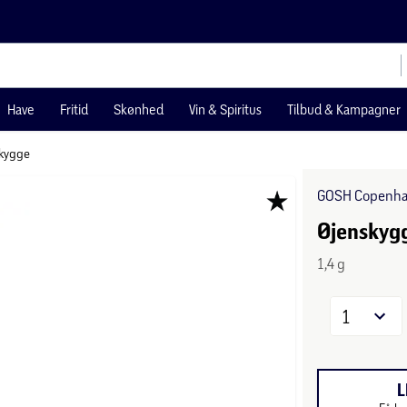
Have
Fritid
Skønhed
Vin & Spiritus
Tilbud & Kampagner
kygge
GOSH Copenh
Øjenskygg
1,4 g
1
L