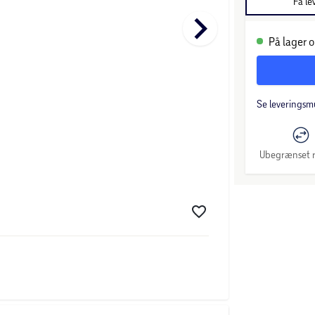
Få le
keyboard_arrow_right
På lager o
Se leveringsm
Ubegrænset r