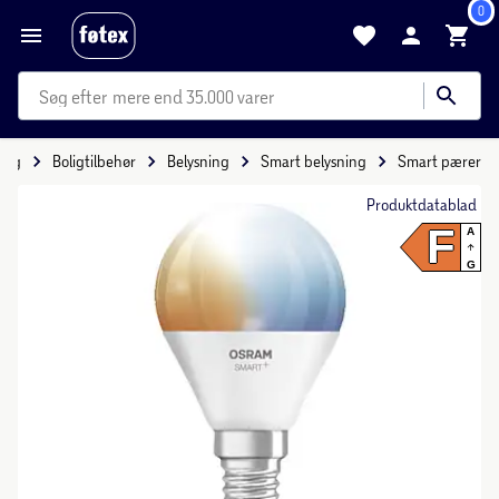
0
mere end 35.000 varer
olig
Boligtilbehør
Belysning
Smart belysning
Smart pærer
Produktdatablad
F
A
G