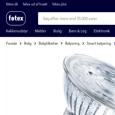
føtex.dk
føtex ud af huset
føtex plus
mere end 35.000 varer
Køkkenudstyr
Møbler
Bolig
Børn & Leg
Elektronik
Forside
Bolig
Boligtilbehør
Belysning
Smart belysning