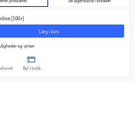
veret produktet
Se lagerstatus i butikker
nline (100+)
Læg i kurv
uligheder og -priser
eturret
Byt i butik