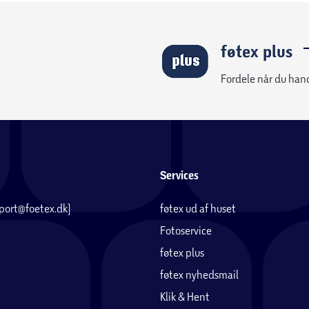
føtex plus
Fordele når du han
Services
pport@foetex.dk)
føtex ud af huset
Fotoservice
føtex plus
føtex nyhedsmail
Klik & Hent