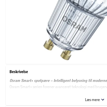
Beskrivelse
Osram Smart+ spotpære – Intelligent belysning til moderne
Osram Smart+ serien forener avanceret teknologi med brugerven
kontrol over dit lys – hvor som helst, når som helst.
Læs mere
Osram Smart+ er kompatibel med både Google Home, Amazon 