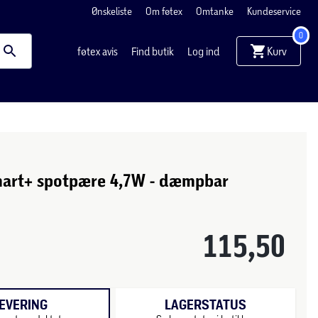
Ønskeliste
Om føtex
Omtanke
Kundeservice
0
Kurv
føtex avis
Find butik
Log ind
art+ spotpære 4,7W - dæmpbar
115,50
EVERING
LAGERSTATUS