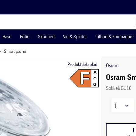
Have
Fritid
Skønhed
Vin & Spiritus
Tilbud & Kampagner
Smart pærer
Produktdatablad
Osram
F
A
Osram Sm
G
Sokkel: GU10
1
L