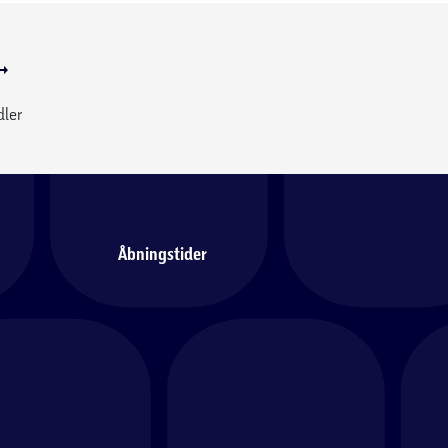
dler
Åbningstider