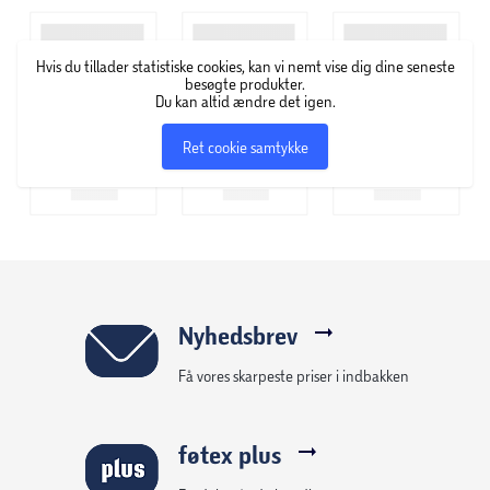
egne unikke historier. Passer til de fleste 46 cm dukker, 15
cm tøjdyr og er en sjov tilføjelse til dukkehusets legesæt.
Hvis du tillader statistiske cookies, kan vi nemt vise dig dine seneste
Dukker sælges separat.
besøgte produkter.
Du kan altid ændre det igen.
Ret cookie samtykke
Nyhedsbrev
Få vores skarpeste priser i indbakken
føtex plus