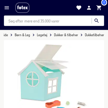
0
mere end 35.000 varer
orside
Børn & Leg
Legetøj
Dukker & tilbehør
Dukketilbehør