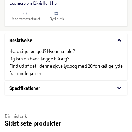
Læs mere om Klik & Hent her
Ubegrænset returret
Byt i butik
keyboard_arrow_down
Beskrivelse
Hvad siger en ged? Hvem har uld?
Og kan en høne lægge blå æg?
Find ud af det i denne sjove lydbog med 20 forskellige lyde
fra bondegården.
keyboard_arrow_down
Specifikationer
Din historik
Sidst sete produkter