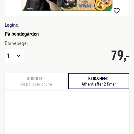
Legind
På bondegården
Børnebøger
79,-
1
UDSOLGT
KLIK&HENT
Ikke på lager online
Afhent efter 2 timer