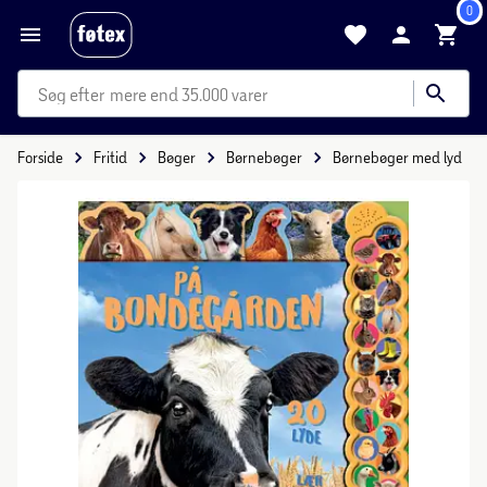
0
mere end 35.000 varer
Forside
Fritid
Bøger
Børnebøger
Børnebøger med lyd