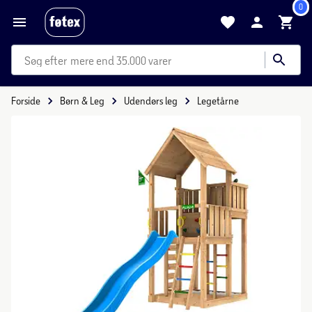
0
mere end 35.000 varer
Forside
Børn & Leg
Udendørs leg
Legetårne