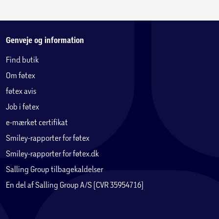
Ønskes endnu mere sjov, kan tårnet suppleres med en
rutsjebane på 265 cm, der fås i flere farver (sælges
separat).
Genveje og information
Sjove detaljer og funktioner:
Find butik
Rat og stjernekikkert til rolleleg
Om føtex
Trætag og Jungle Gym flag
Indbygget sandkasse Rock Wall med 5 klatresten
føtex avis
Job i føtex
Sikkerhed:
e-mærket certifikat
Jordankre til fastgørelse i beton
4 skridsikre metalstigetrin med endedæksler
Smiley-rapporter for føtex
2 stigebeslag
Smiley-rapporter for føtex.dk
Bolthætter til beskyttelse af skruer og bolte
Salling Group tilbagekaldelser
Hovedbeskytter ved rutsjebaneudgang
En del af Salling Group A/S (CVR 35954716)
4 sikkerhedshåndtag med skridsikkert greb
Let montering – alt medfølger: