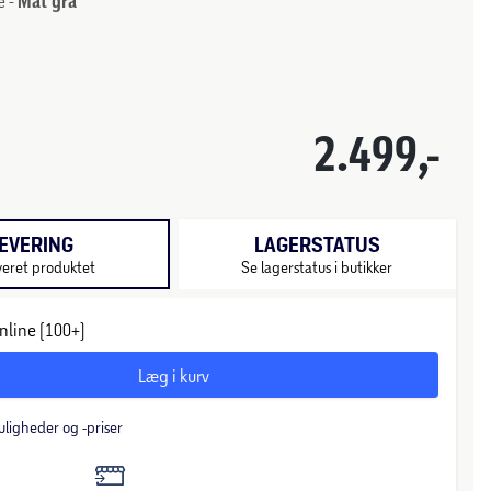
e -
Mat grå
2.499,-
EVERING
LAGERSTATUS
veret produktet
Se lagerstatus i butikker
nline (100+)
Læg i kurv
uligheder og -priser