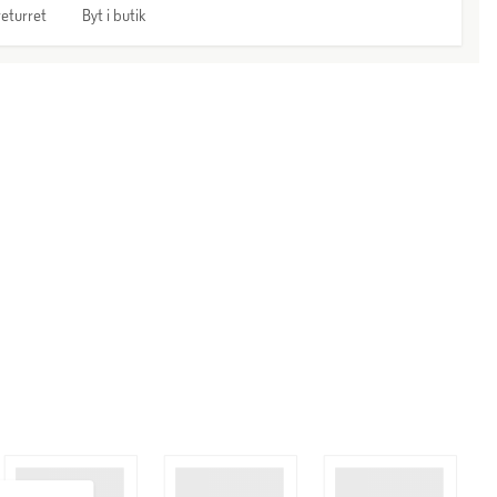
eturret
Byt i butik