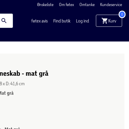
Ønskeliste
Om føtex
Omtanke
Kundeservice
0
Kurv
føtex avis
Find butik
Log ind
rineskab - mat grå
,8 x D: 41,6 cm
Mat grå