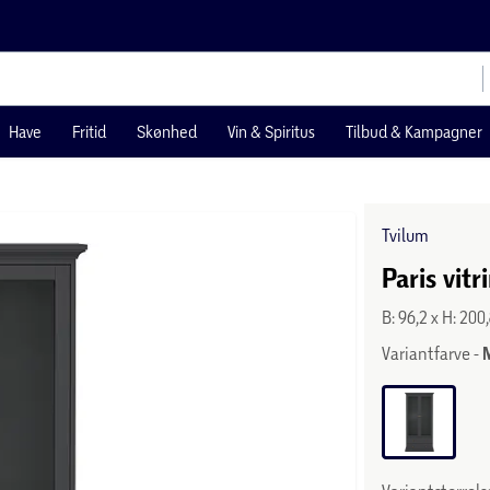
Have
Fritid
Skønhed
Vin & Spiritus
Tilbud & Kampagner
Tvilum
Paris vit
B: 96,2 x H: 200
Variantfarve -