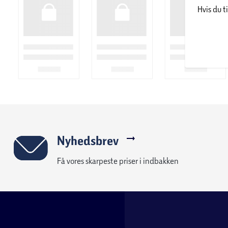
moderne og stilfulde møbler med et omfattende sortiment ti
Hvis du t
mere. Hvert møbel er designet til at være holdbart, let at saml
rum.
Specifikationer:
Farve:
Mat grå
Mål:
B: 96,2 x H: 200,8 x D: 41,6 cm
Antal låger:
2
Nyhedsbrev
Antal hylder:
4
Få vores skarpeste priser i indbakken
Antal skuffer:
2
Maksimal belastning hylder:
10 kg