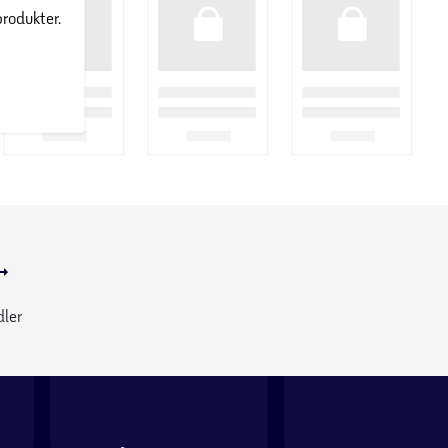
produkter.
dler