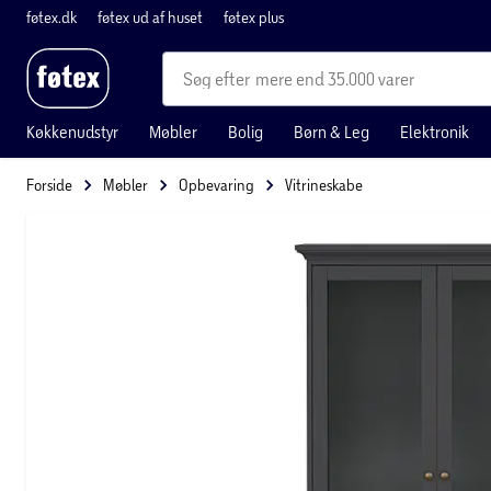
føtex.dk
føtex ud af huset
føtex plus
mere end 35.000 varer
Køkkenudstyr
Møbler
Bolig
Børn & Leg
Elektronik
Forside
Møbler
Opbevaring
Vitrineskabe