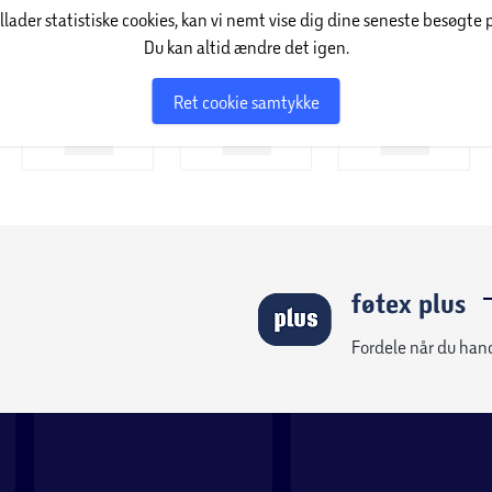
l stue, soveværelse, hjemmekontor og meget
illader statistiske cookies, kan vi nemt vise dig dine seneste besøgte 
e og perfekt til at skabe smukke, funktionelle
Du kan altid ændre det igen.
Ret cookie samtykke
føtex plus
Fordele når du han