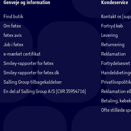
Genveje og information
Kundeservice
Maksimal belastning skuffer:
7 kg
Find butik
Kontakt os (su
Om føtex
Fortryd køb
Et stilfuldt vitrineskab, der kombinerer romantisk design med
føtex avis
Levering
Job i føtex
Returnering
e-mærket certifikat
Reklamation
Smiley-rapporter for føtex
Fortrydelsesret
Smiley-rapporter for føtex.dk
Handelsbetinge
Salling Group tilbagekaldelser
Privatlivspolitik
En del af Salling Group A/S (CVR 35954716)
Reklamation ell
Betaling, købek
Ofte stillede s