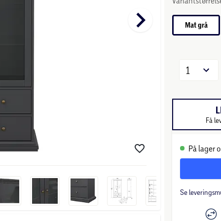
Variantstørrels
keyboard_arrow_right
Mat grå
1
L
Få le
På lager o
Se leveringsm