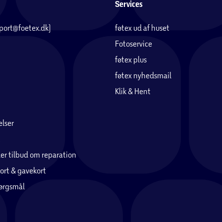
Services
pport@foetex.dk)
føtex ud af huset
Fotoservice
 funktionel opbevaring.
føtex plus
føtex nyhedsmail
Klik & Hent
lser
er tilbud om reparation
ort & gavekort
pørgsmål