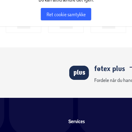
Ret cookie samtykke
føtex plus
Fordele når du han
Services