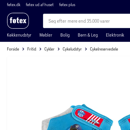
føtex.dk
føtex ud af huset
føtex plus
mere end 35.000 varer
Køkkenudstyr
Møbler
Bolig
Børn & Leg
Elektronik
Forside
Fritid
Cykler
Cykeludstyr
Cykelreservedele