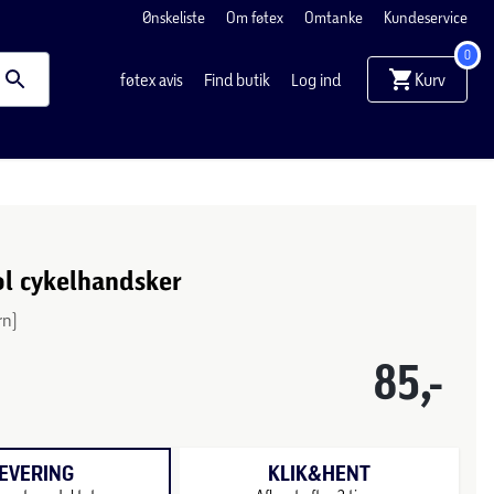
Ønskeliste
Om føtex
Omtanke
Kundeservice
0
Kurv
føtex avis
Find butik
Log ind
ol cykelhandsker
rn)
85,-
EVERING
KLIK&HENT