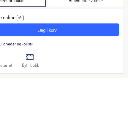
veret produktet
Afhent efter 2 timer
r online (<5)
Læg i kurv
uligheder og -priser
eturret
Byt i butik