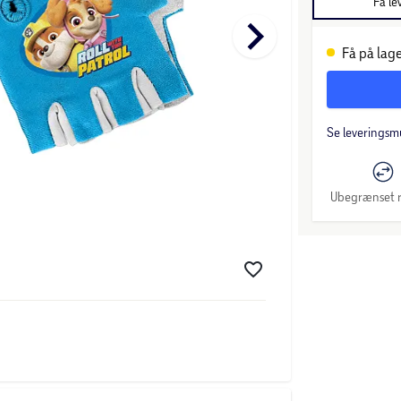
Få le
keyboard_arrow_right
Få på lage
Se leveringsm
Ubegrænset r