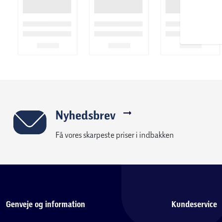
Ideel til cykling, løbehjul, skateboard m.m.
Kør trygt og stilfuldt med dine yndlingshunde fra Paw Patrol!
Nyhedsbrev
Få vores skarpeste priser i indbakken
Genveje og information
Kundeservice