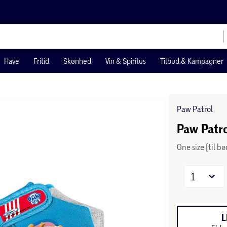
Have
Fritid
Skønhed
Vin & Spiritus
Tilbud & Kampagner
Paw Patrol
Paw Patr
One size (til bø
1
L