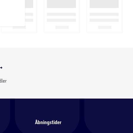
dler
Åbningstider