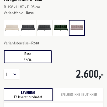
B: 198 x H: 87 x D: 95 cm
Variantfarve -
Rosa
Variantstørrelse -
Rosa
Rosa
2.600,-
2.600,-
1
LEVERING
SÆLGES IKKE I BUTIKKER
Få leveret produktet