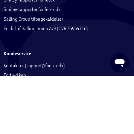
Smiley-rapporter for føtex.dk
Salling Group tilbagekaldelser
En del af Salling Group A/S (CVR 35954716)
Kundeservice
Kontakt os (support@foetex.dk)
Fortryd køb
Levering
Returnering
Reklamation
Fortrydelsesret
Handelsbetingelser
Privatlivspolitik