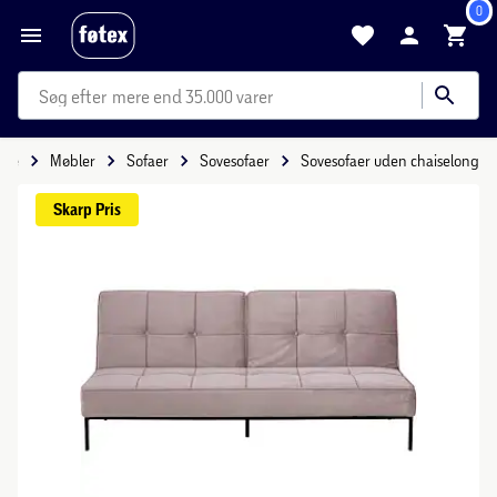
0
mere end 35.000 varer
ide
Møbler
Sofaer
Sovesofaer
Sovesofaer uden chaiselong
Skarp 
Pris