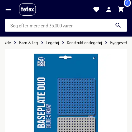
0
mere end 35.000 varer
Forside
Børn & Leg
Legetøj
Konstruktionslegetøj
Byggesæt