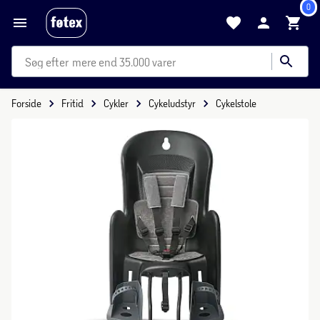
0
mere end 35.000 varer
Forside
Fritid
Cykler
Cykeludstyr
Cykelstole