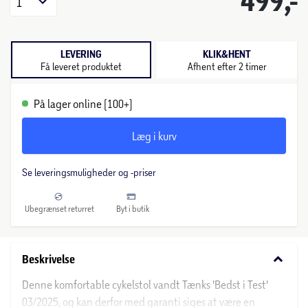
499,-
1
LEVERING
KLIK&HENT
Få leveret produktet
Afhent efter 2 timer
På lager online (100+)
Læg i kurv
Se leveringsmuligheder og -priser
Ubegrænset returret
Byt i butik
keyboard_arrow_down
Beskrivelse
Denne komfortable cykelstol vandt Tænks 'Bedst i Test'
03/2025, og kan derfor med garanti siges at være en