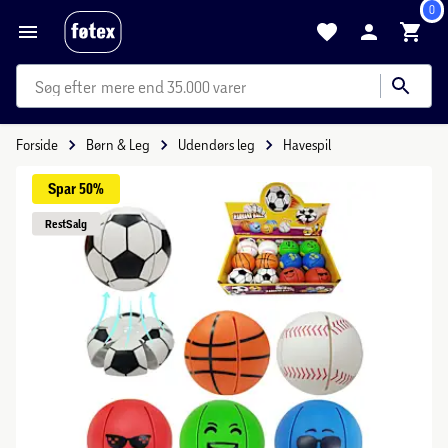
0
mere end 35.000 varer
Forside
Børn & Leg
Udendørs leg
Havespil
Spar 
50%
Rest
Salg