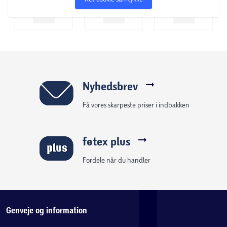
OBS! Varen er assorteret, og en bestemt variant kan ikke
garanteres.
Nyhedsbrev
Få vores skarpeste priser i indbakken
føtex plus
Fordele når du handler
Genveje og information