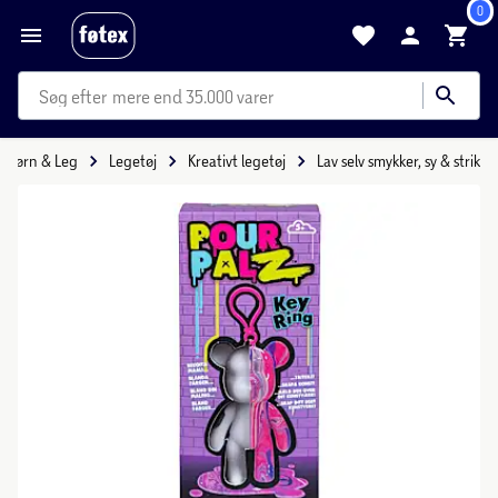
0
mere end 35.000 varer
Børn & Leg
Legetøj
Kreativt legetøj
Lav selv smykker, sy & strik