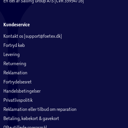
En del af Salling Group A/S (CVR 35954716)
Kundeservice
Kontakt os (support@foetex.dk)
Fortryd køb
Levering
Returnering
Reklamation
Fortrydelsesret
Handelsbetingelser
Privatlivspolitik
Reklamation eller tilbud om reparation
Betaling, købekort & gavekort
Ofte stillede spørgsmål