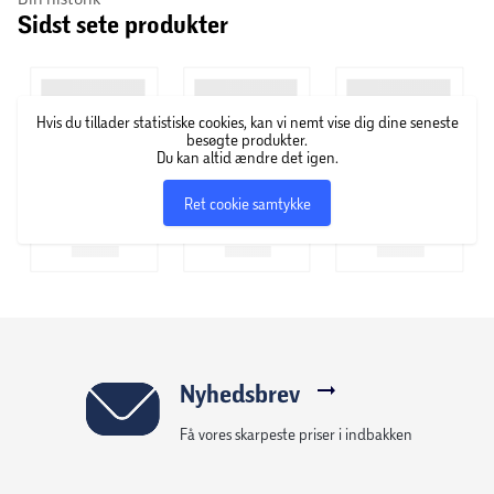
Sidst sete produkter
Tilbehør:
6 stk. slibepapir Ø225 mm (korn 3x 80 og 3x 120)
1 stk. sekskantnøgle
Hvis du tillader statistiske cookies, kan vi nemt vise dig dine seneste
1 par børstekul
besøgte produkter.
Du kan altid ændre det igen.
4 m støvsugerslange
2 stk. adaptere
Ret cookie samtykke
1 stk. skruetrækker
1 stk. låsestift (til låsning af slibehoved)
Nyhedsbrev
Få vores skarpeste priser i indbakken