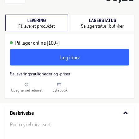
LEVERING
LAGERSTATUS
Få leveret produktet
Se lagerstatus i butikker
På lager online (100+)
Læg i kurv
Se leveringsmuligheder og -priser
Ubegrænset returret
Byt i butik
keyboard_arrow_down
Beskrivelse
Puch cykelkurv - sort