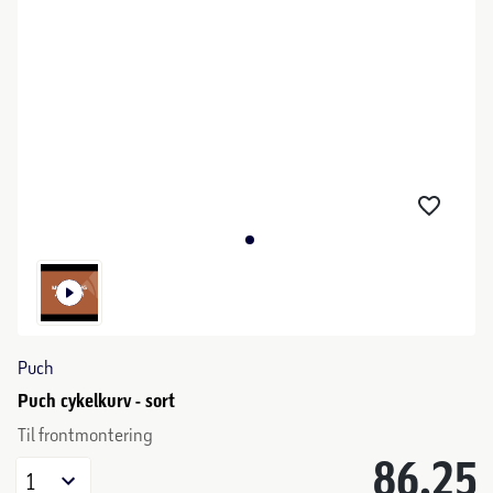
Puch
Puch cykelkurv - sort
Til frontmontering
86,25
1