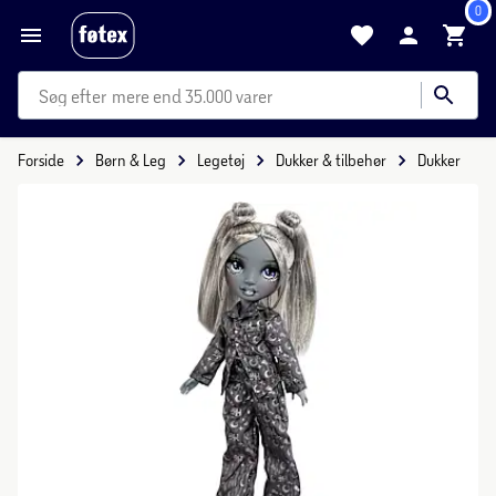
0
mere end 35.000 varer
Forside
Børn & Leg
Legetøj
Dukker & tilbehør
Dukker