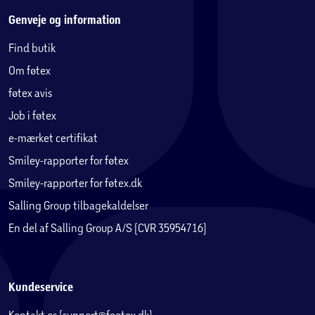
Genveje og information
Find butik
Om føtex
føtex avis
Job i føtex
e-mærket certifikat
Smiley-rapporter for føtex
Smiley-rapporter for føtex.dk
Salling Group tilbagekaldelser
En del af Salling Group A/S (CVR 35954716)
Kundeservice
Kontakt os (support@foetex.dk)