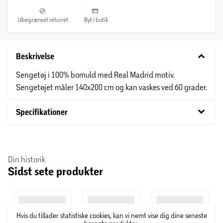
Ubegrænset returret
Byt i butik
keyboard_arrow_down
Beskrivelse
Sengetøj i 100% bomuld med Real Madrid motiv.
Sengetøjet måler 140x200 cm og kan vaskes ved 60 grader.
keyboard_arrow_down
Specifikationer
Din historik
Sidst sete produkter
Hvis du tillader statistiske cookies, kan vi nemt vise dig dine seneste