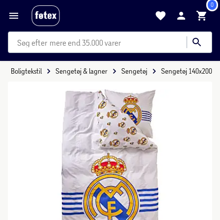
0
mere end 35.000 varer
Boligtekstil
Sengetøj & lagner
Sengetøj
Sengetøj 140x200