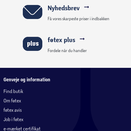
rengøring.
Nyhedsbrev
- Det anbefales, at havemøbler i stål opbevares tørt
Få vores skarpeste priser i indbakken
udenfor sæson.
føtex plus
Fordele når du handler
Genveje og information
Find butik
Om føtex
føtex avis
Job i føtex
e-mærket certifikat