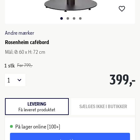
Andre mærker
Rosenheim cafébord
Mål: Ø: 60 x H: 72 cm
1 stk
Før 799,-
399,-
1
LEVERING
SÆLGES IKKE I BUTIKKER
Få leveret produktet
På lager online (100+)