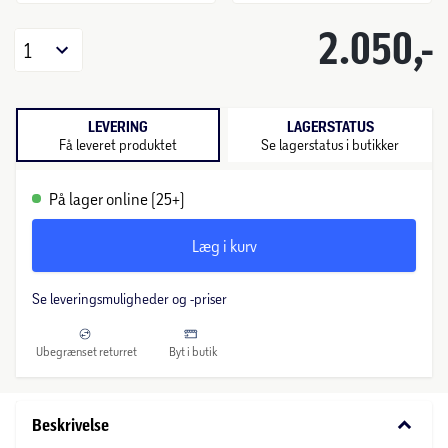
2.050,-
1
LEVERING
LAGERSTATUS
Få leveret produktet
Se lagerstatus i butikker
På lager online (25+)
Læg i kurv
Se leveringsmuligheder og -priser
Ubegrænset returret
Byt i butik
keyboard_arrow_down
Beskrivelse