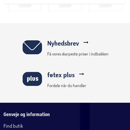
Boxmadrassen er opbygget på en robust og stabil
træramme med solide trælameller, som giver et holdbart
fundament og bidrager til madrassens gode kvalitet og
stabilitet. Resultatet er en funktionel og komfortabel
boxmadras, der er skabt til at sikre en behagelig og
velfortjent nattesøvn.
Nyhedsbrev
Få vores skarpeste priser i indbakken
føtex plus
Fordele når du handler
Genveje og information
Find butik