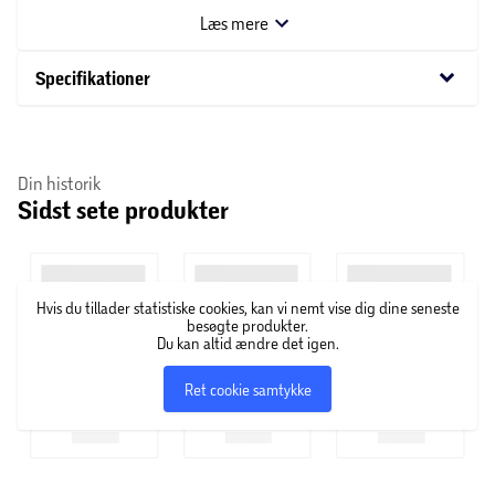
60 grader og bør vaskes separat de første par gange samt
Læs mere
inden brug. Trådtallet angiver antallet af vertikale og
horisontale tråde pr. kvadrattomme stof. Jo højere
keyboard_arrow_down
Specifikationer
trådtallet er, desto tættere er stoffet vævet.
Din historik
Sidst sete produkter
Hvis du tillader statistiske cookies, kan vi nemt vise dig dine seneste
besøgte produkter.
Du kan altid ændre det igen.
Ret cookie samtykke