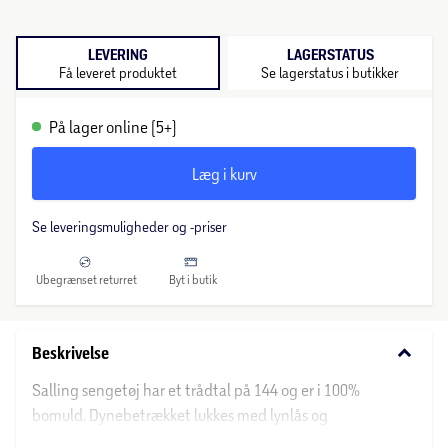
LEVERING
LAGERSTATUS
Få leveret produktet
Se lagerstatus i butikker
På lager online (5+)
Læg i kurv
Se leveringsmuligheder og -priser
Ubegrænset returret
Byt i butik
keyboard_arrow_down
Beskrivelse
Salling sengetøj har et trådtal på 144 og er i 100%
bomuld. Dynebetrækket lukkes med lynlås og
hovedpudebetræk lukkes med en flap. Det kan vaskes ved