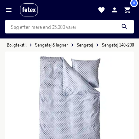
0
mere end 35.000 varer
Boligtekstil
Sengetøj & lagner
Sengetøj
Sengetøj 140x200