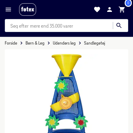
0
mere end 35.000 varer
Forside
Børn & Leg
Udendørs leg
Sandlegetøj