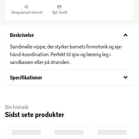
Ubegrænset returret
Byt i butik
keyboard_arrow_down
Beskrivelse
Sandmølle-vippe, der styrker barnets finmotorik og øje-
hånd-koordination. Perfekt til sjov og lærerig leg i
sandkassen eller på stranden.
keyboard_arrow_down
Specifikationer
Din historik
Sidst sete produkter