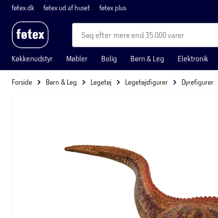
føtex.dk
føtex ud af huset
føtex plus
mere end 35.000 varer
Køkkenudstyr
Møbler
Bolig
Børn & Leg
Elektronik
Forside
Børn & Leg
Legetøj
Legetøjsfigurer
Dyrefigurer