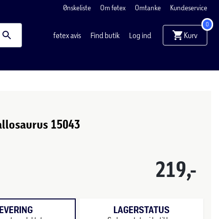
Ønskeliste
Om føtex
Omtanke
Kundeservice
0
Kurv
føtex avis
Find butik
Log ind
allosaurus 15043
219,-
EVERING
LAGERSTATUS