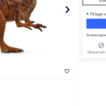
Få le
keyboard_arrow_right
På lager o
Se leveringsm
Ubegrænset r