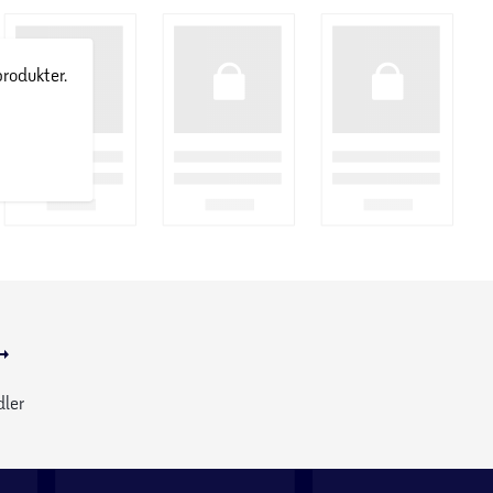
produkter.
dler