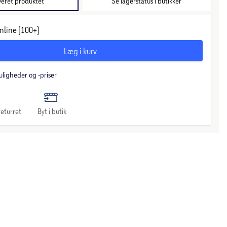
veret produktet
Se lagerstatus i butikker
nline (100+)
Læg i kurv
uligheder og -priser
eturret
Byt i butik