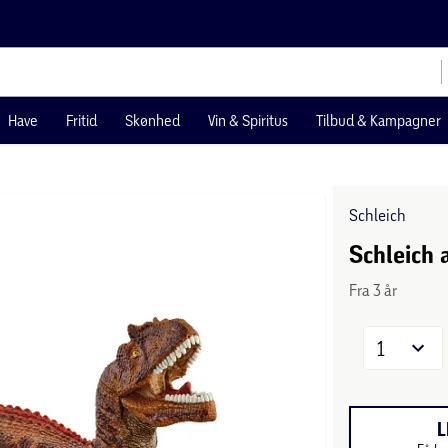
Have
Fritid
Skønhed
Vin & Spiritus
Tilbud & Kampagner
Schleich
Schleich 
Fra 3 år
1
L