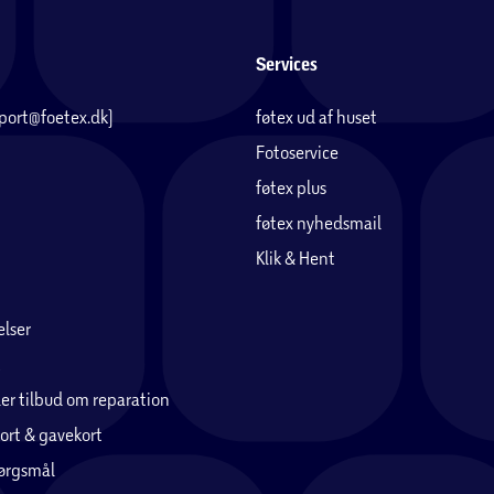
Services
pport@foetex.dk)
føtex ud af huset
Fotoservice
føtex plus
føtex nyhedsmail
Klik & Hent
lser
er tilbud om reparation
ort & gavekort
pørgsmål