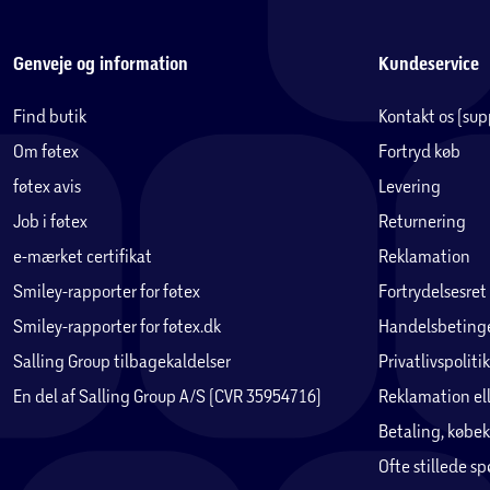
Genveje og information
Kundeservice
Find butik
Kontakt os (su
Om føtex
Fortryd køb
føtex avis
Levering
Job i føtex
Returnering
e-mærket certifikat
Reklamation
Smiley-rapporter for føtex
Fortrydelsesret
Smiley-rapporter for føtex.dk
Handelsbetinge
Salling Group tilbagekaldelser
Privatlivspolitik
En del af Salling Group A/S (CVR 35954716)
Reklamation ell
Betaling, købek
Ofte stillede s