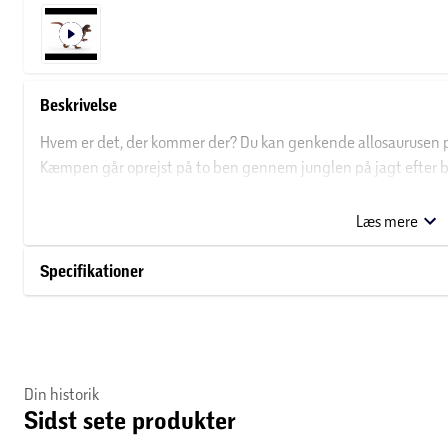
Beskrivelse
Hvem er det, der kommer der? Du kan genkende allosaurusen på
Kæmpen går oprejst på to ben gennem junglen på jagt efter byt
ret godt. Dens øglehud er nemlig mønstret, så den blender per
området med gule perleøjne. Lad os håbe, at den ikke pludselig 
Læs mere
er ikke underligt, at dette frygtindgydende kødædende dyr er e
Specifikationer
Din historik
Sidst sete produkter