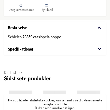
Ubegrænset returret
Byt i butik
keyboard_arrow_down
Beskrivelse
Schleich 70859 cassiopeia hoppe
keyboard_arrow_down
Specifikationer
Din historik
Sidst sete produkter
Hvis du tillader statistiske cookies, kan vi nemt vise dig dine seneste
besøgte produkter.
Du kan altid ændre det igen.