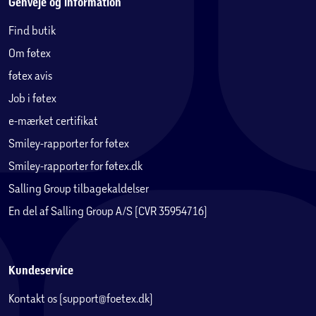
Genveje og information
Find butik
Om føtex
føtex avis
Job i føtex
e-mærket certifikat
Smiley-rapporter for føtex
Smiley-rapporter for føtex.dk
Salling Group tilbagekaldelser
En del af Salling Group A/S (CVR 35954716)
Kundeservice
Kontakt os (support@foetex.dk)