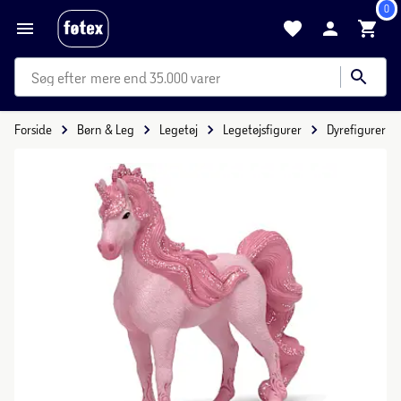
0
mere end 35.000 varer
Forside
Børn & Leg
Legetøj
Legetøjsfigurer
Dyrefigurer